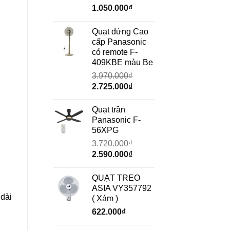
Giá
Giá
1.050.000
₫
gốc
hiện
là:
tại
Quạt đứng Cao
1.490.000₫.
là:
cấp Panasonic
1.050.000₫.
có remote F-
409KBE màu Be
3.970.000
₫
Giá
Giá
2.725.000
₫
gốc
hiện
là:
tại
Quạt trần
3.970.000₫.
là:
Panasonic F-
2.725.000₫.
56XPG
3.720.000
₫
Giá
Giá
2.590.000
₫
gốc
hiện
là:
tại
QUẠT TREO
3.720.000₫.
là:
ASIA VY357792
dài
2.590.000₫.
( Xám )
622.000
₫