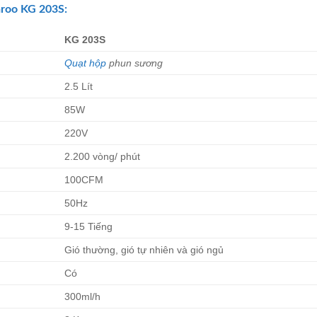
roo
KG 203S:
KG 203S
Quạt hộp
phun sương
2.5 Lít
85W
220V
2.200 vòng/ phút
100CFM
50Hz
9-15 Tiếng
Gió thường, gió tự nhiên và gió ngủ
Có
300ml/h