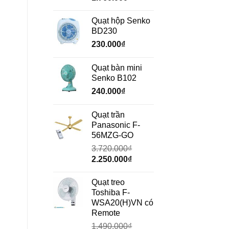
gốc
hiện
là:
tại
Quạt hộp Senko
2.350.000₫.
là:
BD230
1.760.000₫.
230.000
₫
Quạt bàn mini
Senko B102
240.000
₫
Quạt trần
Panasonic F-
56MZG-GO
3.720.000
₫
Giá
Giá
2.250.000
₫
gốc
hiện
là:
tại
Quạt treo
3.720.000₫.
là:
Toshiba F-
2.250.000₫.
WSA20(H)VN có
Remote
1.490.000
₫