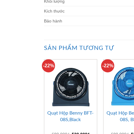
Khối lượng
Kích thước
Bảo hành
SẢN PHẨM TƯƠNG TỰ
-22%
-22%
+
+
Quạt Hộp Benny BFT-
Quạt Hộp Be
08S,Black
08S, B
Giá
Giá
G