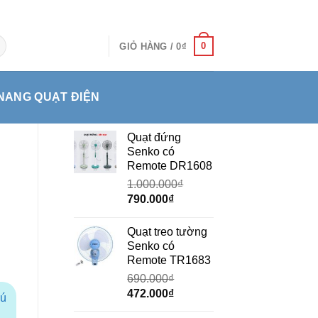
0
GIỎ HÀNG /
0
₫
NANG QUẠT ĐIỆN
Quạt đứng
Senko có
Remote DR1608
1.000.000
₫
Giá
Giá
790.000
₫
gốc
hiện
là:
tại
Quạt treo tường
1.000.000₫.
là:
Senko có
790.000₫.
Remote TR1683
690.000
₫
Giá
Giá
472.000
₫
hú
gốc
hiện