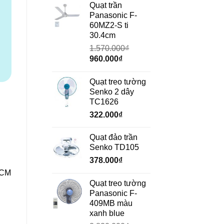
là:
tại
Quạt trần
690.000₫.
là:
Panasonic F-
472.000₫.
60MZ2-S ti
30.4cm
1.570.000
₫
Giá
Giá
960.000
₫
gốc
hiện
là:
tại
Quạt treo tường
1.570.000₫.
là:
Senko 2 dây
960.000₫.
TC1626
322.000
₫
Quạt đảo trần
Senko TD105
378.000
₫
HCM
Quạt treo tường
Panasonic F-
409MB màu
xanh blue