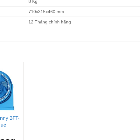
8 Kg
710x315x460 mm
12 Tháng chính hãng
nny BFT-
lue
iá
Giá