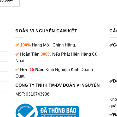
30.000
₫
ốc
hiện
:
tại
80.000₫.
là:
530.000₫.
ĐOÀN VI NGUYÊN CAM KẾT
CÁ
✅ 100%
Hàng Mới, Chính Hãng.
✅
G
✅
Hoàn Tiền
300%
Nếu Phát Hiện Hàng Cũ,
Nhái.
✅
Hơn
15
Năm
Kinh Nghiệm Kinh Doanh
0
Quạt.
✅
Đ
CÔNG TY TNHH TM-DV ĐOÀN VI NGUYÊN
MST: 0310743936
Kho
quậ
✅
Đ