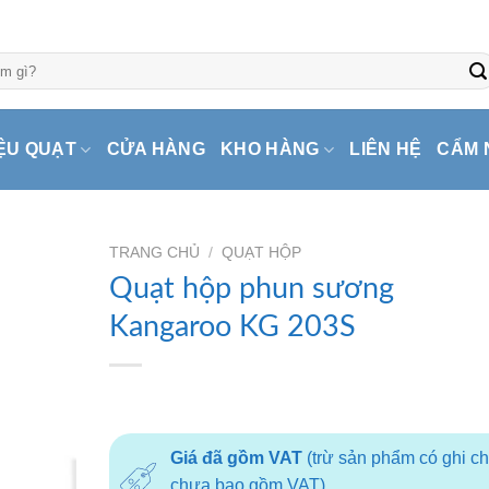
ỆU QUẠT
CỬA HÀNG
KHO HÀNG
LIÊN HỆ
CẨM 
TRANG CHỦ
/
QUẠT HỘP
Quạt hộp phun sương
Kangaroo KG 203S
Giá đã gồm VAT
(trừ sản phẩm có ghi c
chưa bao gồm VAT)