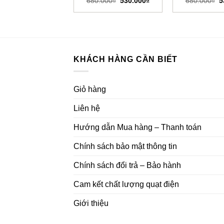
680.000
₫
530.000
₫
680.000
₫
5
gốc
hiện
g
là:
tại
là
680.000₫.
là:
6
530.000₫.
KHÁCH HÀNG CẦN BIẾT
Giỏ hàng
Liên hệ
Hướng dẫn Mua hàng – Thanh toán
Chính sách bảo mật thông tin
Chính sách đổi trả – Bảo hành
Cam kết chất lượng quạt điện
Giới thiệu