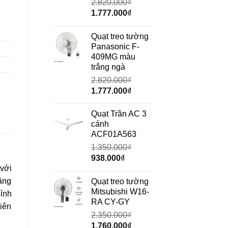
2.820.000
₫
Giá
Giá
1.777.000
₫
gốc
hiện
là:
tại
Quạt treo tường
2.820.000₫.
là:
Panasonic F-
1.777.000₫.
409MG màu
trắng ngà
2.820.000
₫
Giá
Giá
1.777.000
₫
gốc
hiện
là:
tại
Quạt Trần AC 3
2.820.000₫.
là:
cánh
1.777.000₫.
ACF01A563
1.350.000
₫
Giá
Giá
938.000
₫
 với
gốc
hiện
là:
tại
năng
Quạt treo tường
1.350.000₫.
là:
Mitsubishi W16-
hỉnh
938.000₫.
RA CY-GY
iên
2.350.000
₫
Giá
Giá
1.760.000
₫