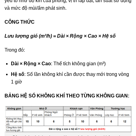
yếu tố như độ kín của phòng, vị trí lắp đặt, tần suất sử dụng
và mức độ mùi/ẩm phát sinh.
CÔNG THỨC
Lưu lượng gió (m³/h) = Dài × Rộng × Cao × Hệ số
Trong đó:
Dài × Rộng × Cao
: Thể tích không gian (m³)
Hệ số
: Số lần không khí cần được thay mới trong vòng
1 giờ
BẢNG HỆ SỐ KHÔNG KHÍ THEO TỪNG KHÔNG GIAN: