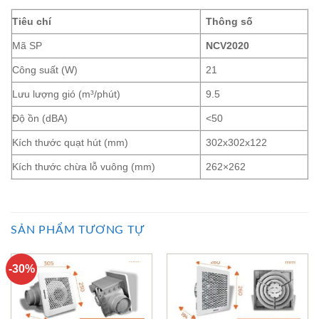
Tiêu chí
Thông số
Mã SP
NCV2020
Công suất (W)
21
Lưu lượng gió (m³/phút)
9.5
Độ ồn (dBA)
<50
Kích thước quạt hút (mm)
302x302x122
Kích thước chừa lỗ vuông (mm)
262×262
SẢN PHẨM TƯƠNG TỰ
-30%