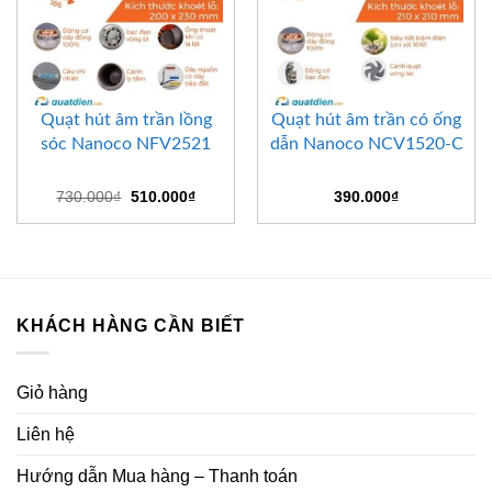
Quạt hút âm trần lồng
Quạt hút âm trần có ống
sóc Nanoco NFV2521
dẫn Nanoco NCV1520-C
Giá
Giá
730.000
₫
510.000
₫
390.000
₫
gốc
hiện
là:
tại
730.000₫.
là:
510.000₫.
KHÁCH HÀNG CẦN BIẾT
Giỏ hàng
Liên hệ
Hướng dẫn Mua hàng – Thanh toán