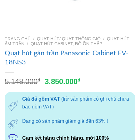
TRANG CHỦ
/
QUẠT HÚT/ QUẠT THÔNG GIÓ
/
QUẠT HÚT
ÂM TRẦN
/
QUẠT HÚT CABINET, ĐỘ ỒN THẤP
Quạt hút gắn trần Panasonic Cabinet FV-
18NS3
Giá
Giá
5.148.000
3.850.000
₫
₫
gốc
hiện
là:
tại
Giá đã gồm VAT
(trừ sản phẩm có ghi chú chưa
5.148.000₫.
là:
bao gồm VAT)
3.850.000₫.
Đang có sản phẩm giảm giá đến 63% !
Cam kết hàng chính hãng, mới 100%