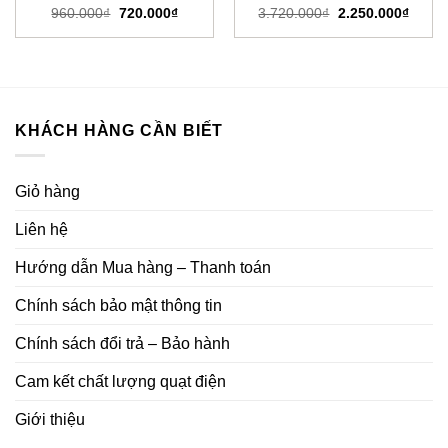
Giá
Giá
Giá
Giá
960.000
₫
720.000
₫
3.720.000
₫
2.250.000
₫
gốc
hiện
gốc
hiện
là:
tại
là:
tại
960.000₫.
là:
3.720.000₫.
là:
720.000₫.
2.250
KHÁCH HÀNG CẦN BIẾT
Giỏ hàng
Liên hệ
Hướng dẫn Mua hàng – Thanh toán
Chính sách bảo mật thông tin
Chính sách đổi trả – Bảo hành
Cam kết chất lượng quạt điện
Giới thiệu