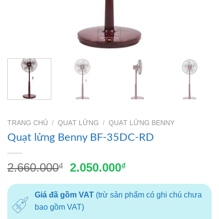
TRANG CHỦ
/
QUẠT LỬNG
/
QUẠT LỬNG BENNY
Quạt lửng Benny BF-35DC-RD
Giá
Giá
2.660.000
2.050.000
₫
₫
gốc
hiện
là:
tại
Giá đã gồm VAT
(trừ sản phẩm có ghi chú chưa
2.660.000₫.
là:
bao gồm VAT)
2.050.000₫.