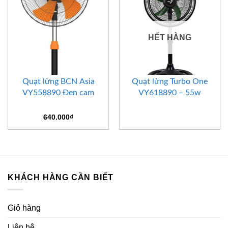
HẾT HÀNG
Quạt lửng BCN Asia
Quạt lửng Turbo One
VY558890 Đen cam
VY618890 – 55w
640.000
₫
KHÁCH HÀNG CẦN BIẾT
Giỏ hàng
Liên hệ