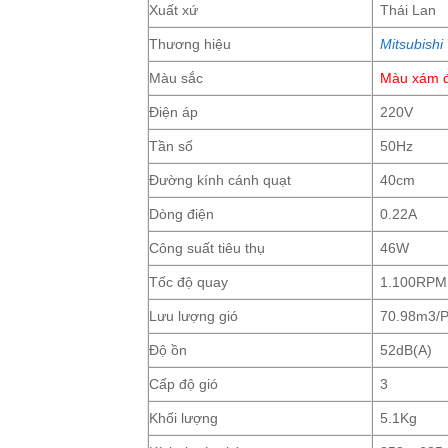
Xuất xứ
Thái Lan
Thương hiệu
Mitsubishi
Màu sắc
Màu xám 
Điện áp
220V
Tần số
50Hz
Đường kính cánh quạt
40cm
Dòng điện
0.22A
Công suất tiêu thụ
46W
Tốc độ quay
1.100RPM
Lưu lượng gió
70.98m3/P
Độ ồn
52dB(A)
Cấp độ gió
3
Khối lượng
5.1Kg