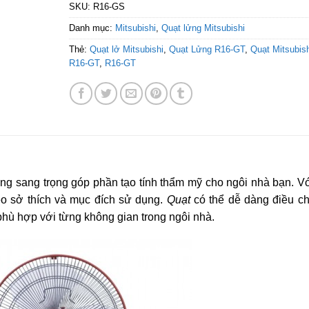
SKU:
R16-GS
Danh mục:
Mitsubishi
,
Quạt lửng Mitsubishi
Thẻ:
Quạt lở Mitsubishi
,
Quạt Lửng R16-GT
,
Quạt Mitsubish
R16-GT
,
R16-GT
ng sang trọng góp phần tạo tính thẩm mỹ cho ngôi nhà bạn. Vớ
eo sở thích và mục đích sử dụng.
Quạt
có thể dễ dàng điều ch
hù hợp với từng không gian trong ngôi nhà.