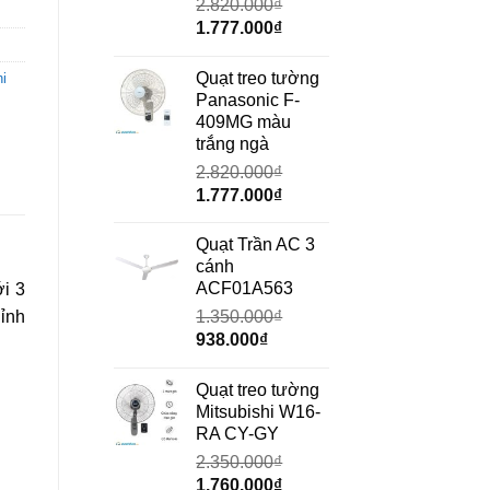
2.820.000
₫
Giá
Giá
1.777.000
₫
gốc
hiện
là:
tại
Quạt treo tường
i
2.820.000₫.
là:
Panasonic F-
1.777.000₫.
409MG màu
trắng ngà
2.820.000
₫
Giá
Giá
1.777.000
₫
gốc
hiện
là:
tại
Quạt Trần AC 3
2.820.000₫.
là:
cánh
1.777.000₫.
ACF01A563
i 3
ỉnh
1.350.000
₫
Giá
Giá
938.000
₫
gốc
hiện
là:
tại
Quạt treo tường
1.350.000₫.
là:
Mitsubishi W16-
938.000₫.
RA CY-GY
2.350.000
₫
Giá
Giá
1.760.000
₫