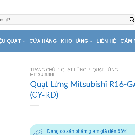
ỆU QUẠT
CỬA HÀNG
KHO HÀNG
LIÊN HỆ
CẨM 
TRANG CHỦ
/
QUẠT LỬNG
/
QUẠT LỬNG
MITSUBISHI
Quạt Lửng Mitsubishi R16-G
(CY-RD)
Đang có sản phẩm giảm giá đến 63% !