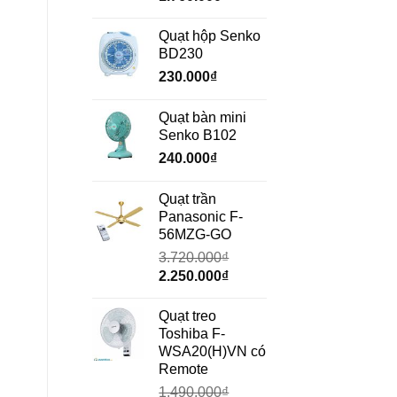
gốc
hiện
là:
tại
Quạt hộp Senko
2.350.000₫.
là:
BD230
1.760.000₫.
230.000
₫
Quạt bàn mini
Senko B102
240.000
₫
Quạt trần
Panasonic F-
56MZG-GO
3.720.000
₫
Giá
Giá
2.250.000
₫
gốc
hiện
là:
tại
Quạt treo
3.720.000₫.
là:
Toshiba F-
2.250.000₫.
WSA20(H)VN có
Remote
1.490.000
₫