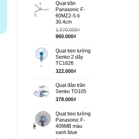
là:
tại
Quạt trần
690.000₫.
là:
Panasonic F-
472.000₫.
60MZ2-S ti
30.4cm
1.570.000
₫
Giá
Giá
960.000
₫
gốc
hiện
là:
tại
Quạt treo tường
1.570.000₫.
là:
Senko 2 dây
960.000₫.
TC1626
322.000
₫
Quạt đảo trần
Senko TD105
378.000
₫
Quạt treo tường
Panasonic F-
409MB màu
xanh blue