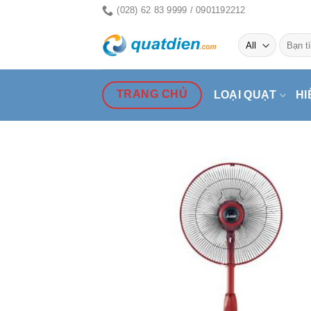
Skip
(028) 62 83 9999 / 0901192212
to
Tìm
content
kiếm:
TRANG CHỦ
LOẠI QUẠT
HI