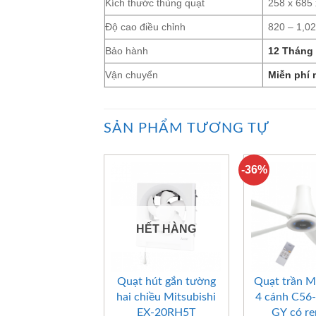
Kích thước thùng quạt
258 x 685
Độ cao điều chỉnh
820 – 1,
Bảo hành
12 Tháng
Vận chuyển
Miễn phí 
SẢN PHẨM TƯƠNG TỰ
-36%
HẾT HÀNG
+
+
Quạt hút gắn tường
Quạt trần M
hai chiều Mitsubishi
4 cánh C56
EX-20RH5T
GY có r