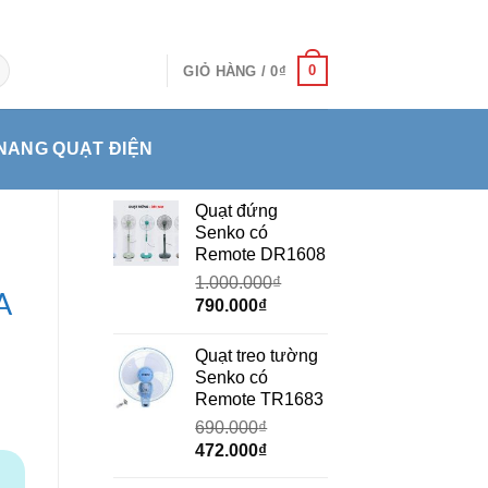
0
GIỎ HÀNG /
0
₫
NANG QUẠT ĐIỆN
Quạt đứng
Senko có
Remote DR1608
1.000.000
₫
A
Giá
Giá
790.000
₫
gốc
hiện
là:
tại
Quạt treo tường
1.000.000₫.
là:
Senko có
790.000₫.
Remote TR1683
690.000
₫
Giá
Giá
472.000
₫
gốc
hiện