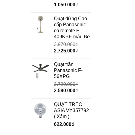
Giá
Giá
1.050.000
₫
gốc
hiện
là:
tại
Quạt đứng Cao
1.490.000₫.
là:
cấp Panasonic
1.050.000₫.
có remote F-
409KBE màu Be
3.970.000
₫
Giá
Giá
2.725.000
₫
gốc
hiện
là:
tại
Quạt trần
3.970.000₫.
là:
Panasonic F-
2.725.000₫.
56XPG
3.720.000
₫
Giá
Giá
2.590.000
₫
gốc
hiện
là:
tại
QUẠT TREO
3.720.000₫.
là:
ASIA VY357792
2.590.000₫.
( Xám )
622.000
₫