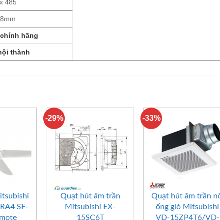
 x 485
028mm
 chính hãng
nội thành
-29%
-33%
+
+
itsubishi
Quạt hút âm trần
Quạt hút âm trần n
-RA4 SF-
Mitsubishi EX-
ống gió Mitsubishi
emote
15SC6T
VD-15ZP4T6/VD-