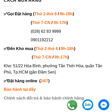
CÁCH MUA HÀNG
✅
Gọi
Đặt hàng
(
Thứ 2-thứ 6
/
8h-18h
)
(
Thứ 7-
CN
/
9h-17h
)
(028) 62 83 9999
0901192212
✅
Đến Kho mua (
Thứ 2-thứ 6
/
8h-18h
)
(
Thứ 7-
CN
/
9h-17h
)
Kho: 51/22 Hòa Bình, phường Tân Thới Hòa, quận Tân
Phú, Tp.HCM (gần Đầm Sen)
✅
Đặt hàng online
(
24/7
)
Bảo hành tại đây
Chính sách đổi trả & bảo hành chính hãng