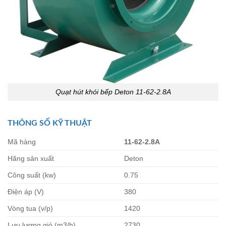
Quạt hút khói bếp Deton 11-62-2.8A
THÔNG SỐ KỸ THUẬT
Mã hàng
11-62-2.8A
Hãng sản xuất
Deton
Công suất (kw)
0.75
Điện áp (V)
380
Vòng tua (v/p)
1420
Lưu lượng gió (m3/h)
2730