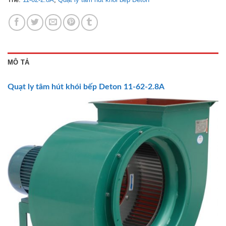
MÔ TẢ
Quạt ly tâm hút khói bếp
Deton
11-62-2.8A