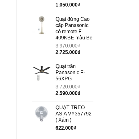
Giá
Giá
1.050.000
₫
gốc
hiện
là:
tại
Quạt đứng Cao
1.490.000₫.
là:
cấp Panasonic
1.050.000₫.
có remote F-
409KBE màu Be
3.970.000
₫
Giá
Giá
2.725.000
₫
gốc
hiện
là:
tại
Quạt trần
3.970.000₫.
là:
Panasonic F-
2.725.000₫.
56XPG
3.720.000
₫
Giá
Giá
2.590.000
₫
gốc
hiện
là:
tại
QUẠT TREO
3.720.000₫.
là:
ASIA VY357792
2.590.000₫.
( Xám )
622.000
₫