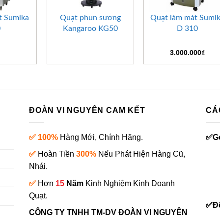
+
+
t Sumika
Quạt phun sương
Quạt làm mát Sumi
0
Kangaroo KG50
D 310
3.000.000
₫
ĐOÀN VI NGUYÊN CAM KẾT
CÁ
✅ 100%
Hàng Mới, Chính Hãng.
✅
G
✅
Hoàn Tiền
300%
Nếu Phát Hiện Hàng Cũ,
Nhái.
✅
Hơn
15
Năm
Kinh Nghiệm Kinh Doanh
0
Quạt.
✅
Đ
CÔNG TY TNHH TM-DV ĐOÀN VI NGUYÊN