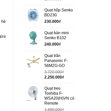
gốc
hiện
là:
tại
Quạt hộp Senko
2.350.000₫.
là:
BD230
1.760.000₫.
 hè
230.000
₫
Quạt bàn mini
gừa
Senko B102
240.000
₫
Quạt trần
Panasonic F-
56MZG-GO
3.720.000
₫
Giá
Giá
2.250.000
₫
gốc
hiện
là:
tại
Quạt treo
3.720.000₫.
là:
Toshiba F-
2.250.000₫.
WSA20(H)VN có
Remote
1.490.000
₫