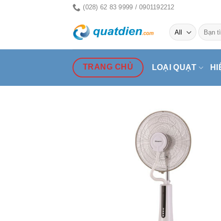
Skip
(028) 62 83 9999 / 0901192212
to
Tìm
content
kiếm:
TRANG CHỦ
LOẠI QUẠT
HI