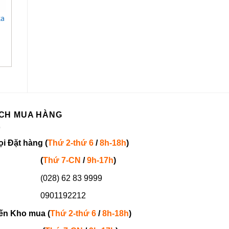
+
+
ka
Quạt phun sương
Máy làm mát Sumika
Kangaroo KG 207
D40A
CH MUA HÀNG
ọi
Đặt hàng
(
Thứ 2-thứ 6
/
8h-18h
)
(
Thứ 7-
CN
/
9h-17h
)
(028) 62 83 9999
901192212
ến Kho mua (
Thứ 2-thứ 6
/
8h-18h
)