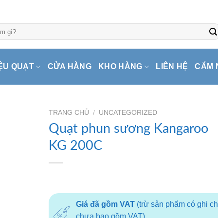
ỆU QUẠT
CỬA HÀNG
KHO HÀNG
LIÊN HỆ
CẨM 
TRANG CHỦ
/
UNCATEGORIZED
Quạt phun sương Kangaroo
KG 200C
Giá đã gồm VAT
(trừ sản phẩm có ghi c
chưa bao gồm VAT)