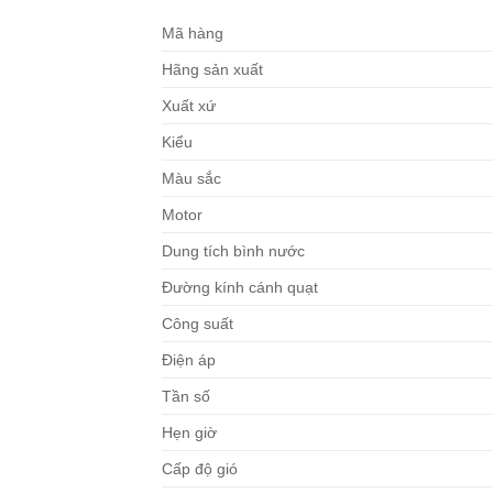
Mã hàng
Hãng sản xuất
Xuất xứ
Kiểu
Màu sắc
Motor
Dung tích bình nước
Đường kính cánh quạt
Công suất
Điện áp
Tần số
Hẹn giờ
Cấp độ gió