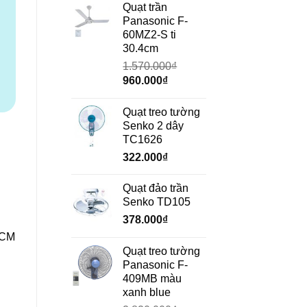
là:
tại
Quạt trần
690.000₫.
là:
Panasonic F-
472.000₫.
60MZ2-S ti
30.4cm
1.570.000
₫
Giá
Giá
960.000
₫
gốc
hiện
là:
tại
Quạt treo tường
1.570.000₫.
là:
Senko 2 dây
960.000₫.
TC1626
322.000
₫
Quạt đảo trần
Senko TD105
378.000
₫
HCM
Quạt treo tường
Panasonic F-
409MB màu
xanh blue