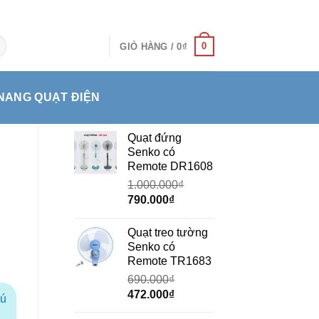
0
GIỎ HÀNG /
0
₫
NANG QUẠT ĐIỆN
Quạt đứng
Senko có
Remote DR1608
1.000.000
₫
Giá
Giá
790.000
₫
gốc
hiện
là:
tại
Quạt treo tường
1.000.000₫.
là:
Senko có
790.000₫.
Remote TR1683
690.000
₫
Giá
Giá
472.000
₫
hú
gốc
hiện