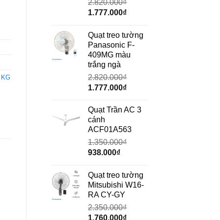
2.820.000
₫
Giá
Giá
1.777.000
₫
gốc
hiện
là:
tại
Quạt treo tường
2.820.000₫.
là:
Panasonic F-
1.777.000₫.
409MG màu
trắng ngà
2.820.000
₫
 KG
Giá
Giá
1.777.000
₫
gốc
hiện
là:
tại
Quạt Trần AC 3
2.820.000₫.
là:
cánh
1.777.000₫.
ACF01A563
1.350.000
₫
Giá
Giá
938.000
₫
gốc
hiện
là:
tại
Quạt treo tường
1.350.000₫.
là:
Mitsubishi W16-
938.000₫.
RA CY-GY
2.350.000
₫
Giá
Giá
1.760.000
₫