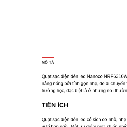
MÔ TẢ
Quạt sạc điện đèn led Nanoco NRF6310W 
nắng nóng bởi tính gọn nhẹ, dễ di chuyển
trường học, đặc biệt là ở những nơi thườ
TIỆN ÍCH
Quạt sạc điện đèn led có kích cỡ nhỏ, nhẹ
vị trí bạn ngồi. Một ưu điểm nữa khiến nh