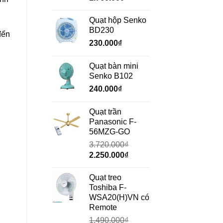
gốc
hiện
là:
tại
Quạt hộp Senko
2.350.000₫.
là:
BD230
đến
1.760.000₫.
230.000
₫
Quạt bàn mini
Senko B102
240.000
₫
Quạt trần
Panasonic F-
56MZG-GO
3.720.000
₫
Giá
Giá
2.250.000
₫
gốc
hiện
là:
tại
Quạt treo
3.720.000₫.
là:
Toshiba F-
2.250.000₫.
WSA20(H)VN có
Remote
1.490.000
₫