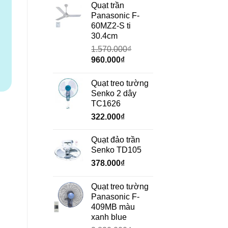
là:
tại
Quạt trần
690.000₫.
là:
Panasonic F-
472.000₫.
60MZ2-S ti
30.4cm
1.570.000
₫
Giá
Giá
960.000
₫
gốc
hiện
là:
tại
Quạt treo tường
1.570.000₫.
là:
Senko 2 dây
960.000₫.
TC1626
322.000
₫
Quạt đảo trần
Senko TD105
378.000
₫
Quạt treo tường
Panasonic F-
409MB màu
xanh blue