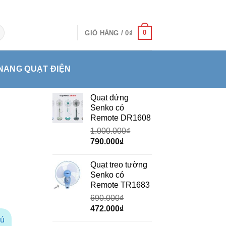
0
GIỎ HÀNG /
0
₫
NANG QUẠT ĐIỆN
Quạt đứng
Senko có
Remote DR1608
1.000.000
₫
Giá
Giá
790.000
₫
gốc
hiện
là:
tại
Quạt treo tường
1.000.000₫.
là:
Senko có
790.000₫.
Remote TR1683
690.000
₫
Giá
Giá
472.000
₫
gốc
hiện
hú