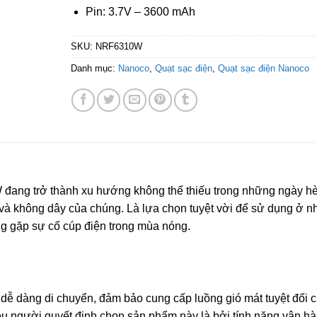
Pin: 3.7V – 3600 mAh
SKU:
NRF6310W
Danh mục:
Nanoco
,
Quạt sạc điện
,
Quạt sạc điện Nanoco
đang trở thành xu hướng không thể thiếu trong những ngày h
 và không dây của chúng. Là lựa chọn tuyệt vời để sử dụng ở n
ng gặp sự cố cúp điện trong mùa nóng.
 dễ dàng di chuyển, đảm bảo cung cấp luồng gió mát tuyệt đối 
iều người quyết định chọn sản phẩm này là bởi tính năng vận h