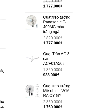
2.820.000
₫
Giá
Giá
1.777.000
₫
gốc
hiện
là:
tại
Quạt treo tường
2.820.000₫.
là:
Panasonic F-
1.777.000₫.
409MG màu
trắng ngà
2.820.000
₫
Giá
Giá
1.777.000
₫
gốc
hiện
là:
tại
Quạt Trần AC 3
2.820.000₫.
là:
cánh
1.777.000₫.
ACF01A563
è
1.350.000
₫
hà,
Giá
Giá
938.000
₫
gốc
hiện
là:
tại
Quạt treo tường
1.350.000₫.
là:
Mitsubishi W16-
938.000₫.
RA CY-GY
cho
2.350.000
₫
Giá
Giá
1.760.000
₫
ành