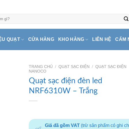
ỆU QUẠT
CỬA HÀNG
KHO HÀNG
LIÊN HỆ
CẨM 
TRANG CHỦ
/
QUẠT SẠC ĐIỆN
/
QUẠT SẠC ĐIỆN
NANOCO
Quạt sạc điện đèn led
NRF6310W – Trắng
Giá đã gồm VAT
(trừ sản phẩm có ghi c