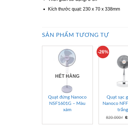
Kích thước quạt: 230 x 70 x 338mm
SẢN PHẨM TƯƠNG TỰ
-26%
HẾT HÀNG
+
+
Quạt đứng Nanoco
Quạt sạc 
NSF1601G – Màu
Nanoco NFF
xám
trắng
G
820.000
₫
6
g
là