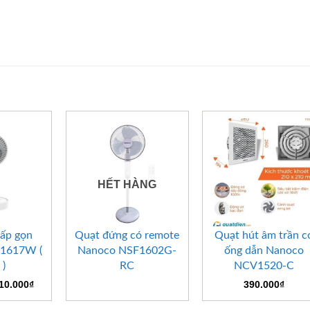
HẾT HÀNG
+
+
gấp gọn
Quạt đứng có remote
Quạt hút âm trần c
1617W (
Nanoco NSF1602G-
ống dẫn Nanoco
 )
RC
NCV1520-C
iá
Giá
10.000
₫
390.000
₫
ốc
hiện
:
tại