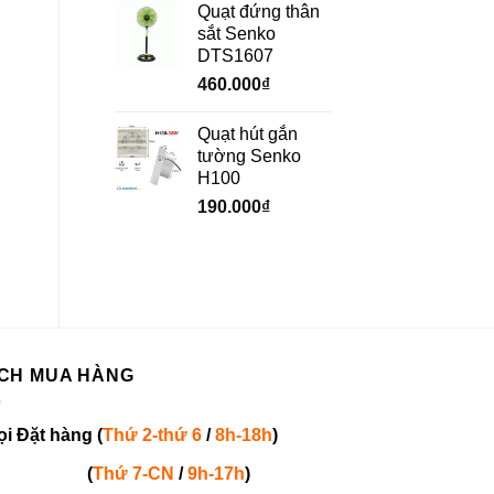
730.000₫.
là:
630.000₫.
là:
Quạt đứng thân
510.000₫.
351.000₫
sắt Senko
DTS1607
460.000
₫
Quạt hút gắn
tường Senko
H100
190.000
₫
CH MUA HÀNG
ọi
Đặt hàng
(
Thứ 2-thứ 6
/
8h-18h
)
(
Thứ 7-
CN
/
9h-17h
)