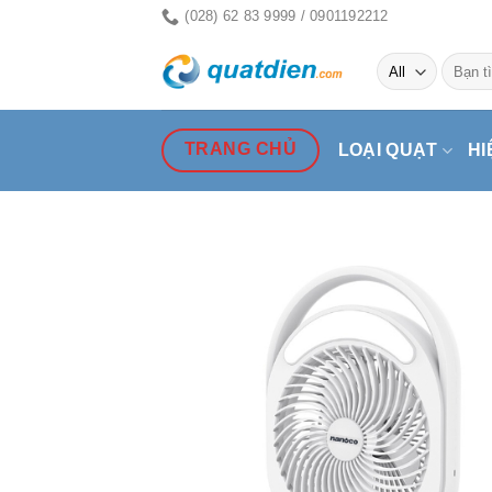
Skip
(028) 62 83 9999 / 0901192212
to
Tìm
content
kiếm:
TRANG CHỦ
LOẠI QUẠT
HI