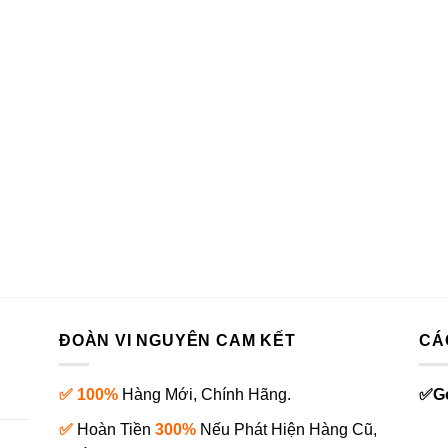
20.000₫.
là:
610.000₫.
ĐOÀN VI NGUYÊN CAM KẾT
CÁ
✅ 100%
Hàng Mới, Chính Hãng.
✅
G
✅
Hoàn Tiền
300%
Nếu Phát Hiện Hàng Cũ,