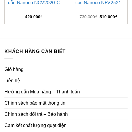
dẫn Nanoco NCV2020-C
sóc Nanoco NFV2521
Giá
Giá
420.000
₫
730.000
₫
510.000
₫
gốc
hiện
là:
tại
730.000₫.
là:
510.000
KHÁCH HÀNG CẦN BIẾT
Giỏ hàng
Liên hệ
Hướng dẫn Mua hàng – Thanh toán
Chính sách bảo mật thông tin
Chính sách đổi trả – Bảo hành
Cam kết chất lượng quạt điện