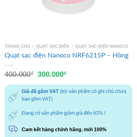
TRANG CHỦ
/
QUẠT SẠC ĐIỆN
/
QUẠT SẠC ĐIỆN NANOCO
Quạt sạc điện Nanoco NRF6215P – Hồng
Giá
Giá
400.000
300.000
₫
₫
gốc
hiện
là:
tại
Giá đã gồm VAT
(trừ sản phẩm có ghi chú chưa
400.000₫.
là:
bao gồm VAT)
300.000₫.
Đang có sản phẩm giảm giá đến 63% !
Cam kết hàng chính hãng, mới 100%