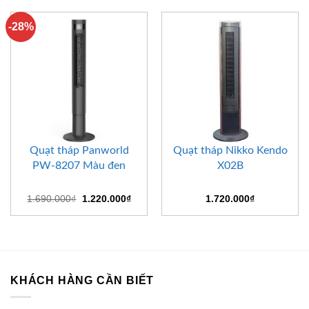
-28%
Quạt tháp Panworld
Quạt tháp Nikko Kendo
PW-8207 Màu đen
X02B
Giá
Giá
1.690.000
₫
1.220.000
₫
1.720.000
₫
gốc
hiện
là:
tại
1.690.000₫.
là:
1.220.000₫.
KHÁCH HÀNG CẦN BIẾT