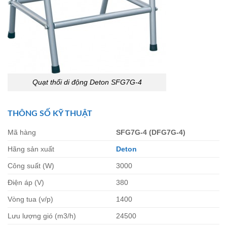
Quạt thổi di động Deton SFG7G-4
THÔNG SỐ KỸ THUẬT
Mã hàng
SFG7G-4 (DFG7G-4)
Hãng sản xuất
Deton
Công suất (W)
3000
Điện áp (V)
380
Vòng tua (v/p)
1400
Lưu lượng gió (m3/h)
24500