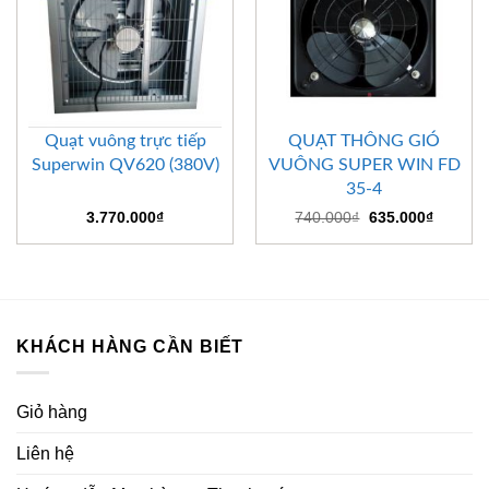
Quạt vuông trực tiếp
QUẠT THÔNG GIÓ
Superwin QV620 (380V)
VUÔNG SUPER WIN FD
35-4
Giá
Giá
3.770.000
₫
740.000
₫
635.000
₫
gốc
hiện
là:
tại
740.000₫.
là:
635.000
KHÁCH HÀNG CẦN BIẾT
Giỏ hàng
Liên hệ