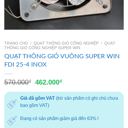
TRANG CHỦ
/
QUẠT THÔNG GIÓ CÔNG NGHIỆP
/
QUẠT
THÔNG GIÓ CÔNG NGHIỆP SUPER WIN
QUẠT THÔNG GIÓ VUÔNG SUPER WIN
FDI 25-4 INOX
Giá
Giá
570.000
462.000
₫
₫
gốc
hiện
là:
tại
Giá đã gồm VAT
(trừ sản phẩm có ghi chú chưa
570.000₫.
là:
bao gồm VAT)
462.000₫.
Đang có sản phẩm giảm giá đến 63% !