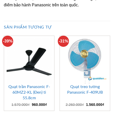
điểm bảo hành Panasonic trên toàn quốc.
SẢN PHẨM TƯƠNG TỰ
-39%
-31%
Quạt trần Panasonic F-
Quạt treo tường
60MZ2-KL (Đen) ti
Panasonic F-409UB
55.8cm
Giá
Giá
Giá
Giá
1.570.000
₫
960.000
₫
2.260.000
₫
1.560.000
₫
gốc
hiện
gốc
hiện
là:
tại
là:
tại