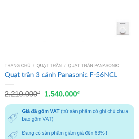
TRANG CHỦ
/
QUẠT TRẦN
/
QUẠT TRẦN PANASONIC
Quạt trần 3 cánh Panasonic F-56NCL
Giá
Giá
2.210.000
1.540.000
₫
₫
gốc
hiện
là:
tại
Giá đã gồm VAT
(trừ sản phẩm có ghi chú chưa
2.210.000₫.
là:
bao gồm VAT)
1.540.000₫.
Đang có sản phẩm giảm giá đến 63% !