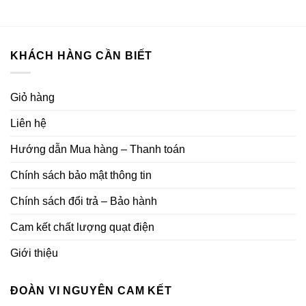
1.570.000₫.
là:
2.260.000₫.
là:
960.000₫.
1.560
KHÁCH HÀNG CẦN BIẾT
Giỏ hàng
Liên hệ
Hướng dẫn Mua hàng – Thanh toán
Chính sách bảo mật thông tin
Chính sách đổi trả – Bảo hành
Cam kết chất lượng quạt điện
Giới thiệu
ĐOÀN VI NGUYÊN CAM KẾT