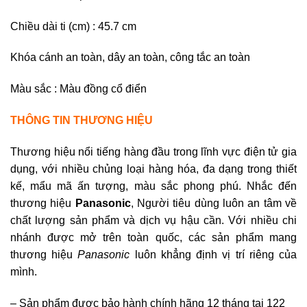
Chi
ề
u dài ti (cm) : 45.7 cm
Khóa cánh an toàn, dây an toàn, công t
ắ
c an toàn
Màu s
ắ
c : Màu đ
ồ
ng c
ổ
đi
ể
n
THÔNG TIN THƯƠNG HIỆU
Thương hiệu nổi tiếng hàng đầu trong lĩnh vực điện tử gia
dụng, với nhiều chủng loại hàng hóa, đa dạng trong thiết
kế, mẩu mã ấn tượng, màu sắc phong phú. Nhắc đến
thương hiệu
Panasonic
, Người tiêu dùng luôn an tâm về
chất lượng sản phẩm và dịch vụ hậu cần. Với nhiều chi
nhánh được mở trên toàn quốc, các sản phẩm mang
thương hiệu
Panasonic
luôn khẳng định vị trí riêng của
mình.
– Sản phẩm được bảo hành chính hãng 12 tháng tại 122