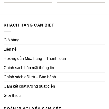
là:
tại
là:
tại
5.570.000₫.
là:
1.350.000₫.
là:
4.850.000₫.
938.00
KHÁCH HÀNG CẦN BIẾT
Giỏ hàng
Liên hệ
Hướng dẫn Mua hàng – Thanh toán
Chính sách bảo mật thông tin
Chính sách đổi trả – Bảo hành
Cam kết chất lượng quạt điện
Giới thiệu
ĐOÀN VI NGUYÊN CAM KẾT