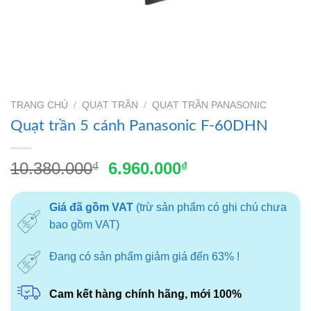
TRANG CHỦ
/
QUẠT TRẦN
/
QUẠT TRẦN PANASONIC
Quạt trần 5 cánh Panasonic F-60DHN
Giá
Giá
10.380.000
6.960.000
₫
₫
gốc
hiện
là:
tại
Giá đã gồm VAT
(trừ sản phẩm có ghi chú chưa
10.380.000₫.
là:
bao gồm VAT)
6.960.000₫.
Đang có sản phẩm giảm giá đến 63% !
Cam kết hàng chính hãng, mới 100%