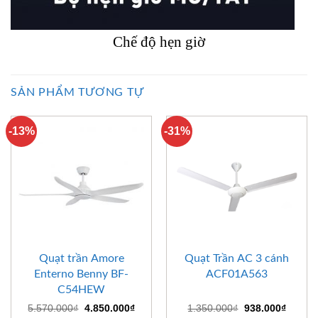
Chế độ hẹn giờ
SẢN PHẨM TƯƠNG TỰ
-13%
-31%
Quạt trần Amore
Quạt Trần AC 3 cánh
Enterno Benny BF-
ACF01A563
C54HEW
Giá
Giá
Giá
Giá
5.570.000
₫
4.850.000
₫
1.350.000
₫
938.000
₫
gốc
hiện
gốc
hiện