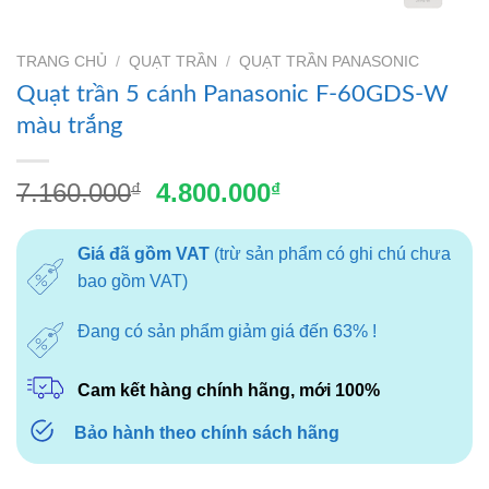
TRANG CHỦ
/
QUẠT TRẦN
/
QUẠT TRẦN PANASONIC
Quạt trần 5 cánh Panasonic F-60GDS-W
màu trắng
Giá
Giá
7.160.000
4.800.000
₫
₫
gốc
hiện
là:
tại
Giá đã gồm VAT
(trừ sản phẩm có ghi chú chưa
7.160.000₫.
là:
bao gồm VAT)
4.800.000₫.
Đang có sản phẩm giảm giá đến 63% !
Cam kết hàng chính hãng, mới 100%
Bảo hành theo chính sách hãng