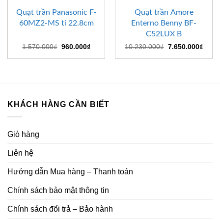
Quạt trần Panasonic F-
Quạt trần Amore
60MZ2-MS ti 22.8cm
Enterno Benny BF-
C52LUX B
Giá
Giá
Giá
Giá
1.570.000
₫
960.000
₫
10.230.000
₫
7.650.000
₫
gốc
hiện
gốc
hiện
là:
tại
là:
tại
1.570.000₫.
là:
10.230.000₫.
là:
960.000₫.
7.650
KHÁCH HÀNG CẦN BIẾT
Giỏ hàng
Liên hệ
Hướng dẫn Mua hàng – Thanh toán
Chính sách bảo mật thông tin
Chính sách đổi trả – Bảo hành