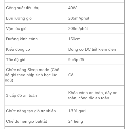
Công suất tiêu thụ
40W
Lưu lượng gió
285m³/phút
Vận tốc gió
208m/phút
Đường kính cánh
150cm
Kiểu động cơ
Động cơ DC tiết kiệm điện
Tốc độ gió
9 cấp độ
Chức năng Sleep mode (Chế
độ gió theo nhịp sinh học lúc
Có
ngủ)
Khóa cánh an toàn, dây an
3 cấp độ an toàn
toàn, công tắc an toàn
Chức năng tạo gió tự nhiên
1/f Yugari
Chế độ hẹn giờ bật/tắt
24 tiếng