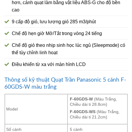
hơn, cánh quạt làm bằng vật liệu ABS-G cho độ bền
cao
9 cấp độ gió, lưu lượng gió 285 m3/phút
Chế độ hẹn giờ Mở/Tắt trong vòng 24 tiếng
Chế độ gió theo nhịp sinh học lúc ngủ (Sleepmode) có
thể tùy chỉnh linh hoạt
Điều khiển từ xa với màn hình LCD
Thông số kỹ thuật Quạt Trần Panasonic 5 cánh F-
60GDS-W màu trắng
F-60GDS-W
(Màu Trắng,
Chiều dài ti 28.8cm)
Model
F-60GDS-WS
(Màu Trắng,
Chiều dài ti 21.2cm)
Số cánh
5 cánh