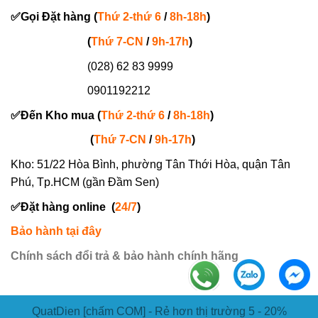
✅
Gọi
Đặt hàng
(
Thứ 2-thứ 6
/
8h-18h
)
(
Thứ 7-
CN
/
9h-17h
)
(028) 62 83 9999
0901192212
✅
Đến Kho mua (
Thứ 2-thứ 6
/
8h-18h
)
(
Thứ 7-
CN
/
9h-17h
)
Kho: 51/22 Hòa Bình, phường Tân Thới Hòa, quận Tân
Phú, Tp.HCM (gần Đầm Sen)
✅
Đặt hàng online
(
24/7
)
Bảo hành tại đây
Chính sách đổi trả & bảo hành chính hãng
QuatDien [chấm COM] - Rẻ hơn thị trường 5 - 20%