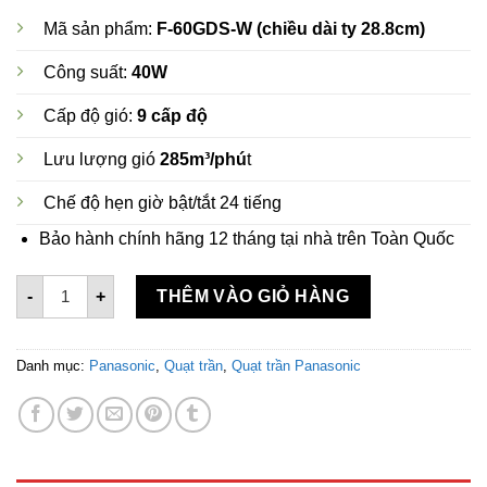
Mã sản phẩm:
F-60GDS-W (chiều dài ty 28.8cm)
Công suất:
40W
Cấp độ gió:
9 cấp độ
Lưu lượng gió
285m³/phú
t
Chế độ hẹn giờ bật/tắt 24 tiếng
Bảo hành chính hãng 12 tháng tại nhà trên Toàn Quốc
Quạt trần 5 cánh Panasonic F-60GDS-W màu trắng số lượn
-
+
THÊM VÀO GIỎ HÀNG
Danh mục:
Panasonic
,
Quạt trần
,
Quạt trần Panasonic