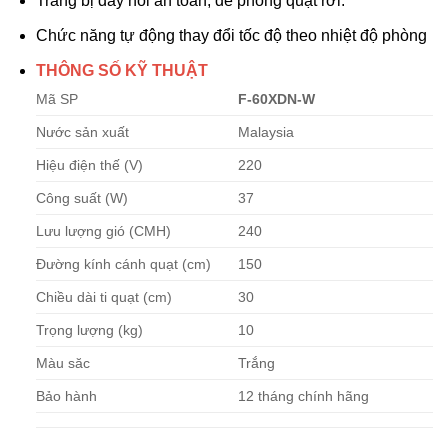
Trang bị dây nối an toàn, đề phòng quạt rơi.
Chức năng tự động thay đổi tốc độ theo nhiệt độ phòng
THÔNG SỐ KỸ THUẬT
Mã SP
F-60XDN-W
Nước sản xuất
Malaysia
Hiệu điện thế (V)
220
Công suất (W)
37
Lưu lượng gió (CMH)
240
Đường kính cánh quạt (cm)
150
Chiều dài ti quạt (cm)
30
Trọng lượng (kg)
10
Màu săc
Trắng
Bảo hành
12 tháng chính hãng