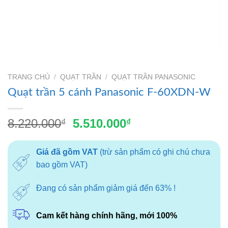
TRANG CHỦ
/
QUẠT TRẦN
/
QUẠT TRẦN PANASONIC
Quạt trần 5 cánh Panasonic F-60XDN-W
Giá
Giá
8.220.000
5.510.000
₫
₫
gốc
hiện
là:
tại
Giá đã gồm VAT
(trừ sản phẩm có ghi chú chưa
8.220.000₫.
là:
bao gồm VAT)
5.510.000₫.
Đang có sản phẩm giảm giá đến 63% !
Cam kết hàng chính hãng, mới 100%