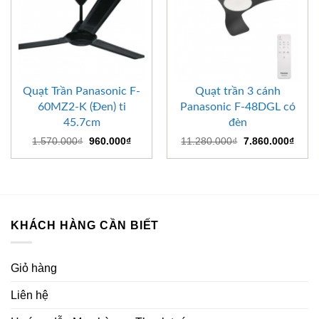
Quạt Trần Panasonic F-
Quạt trần 3 cánh
60MZ2-K (Đen) ti
Panasonic F-48DGL có
45.7cm
đèn
Giá
Giá
Giá
Giá
1.570.000
₫
960.000
₫
11.280.000
₫
7.860.000
₫
gốc
hiện
gốc
hiện
là:
tại
là:
tại
1.570.000₫.
là:
11.280.000₫.
là:
960.000₫.
7.860
KHÁCH HÀNG CẦN BIẾT
Giỏ hàng
Liên hệ