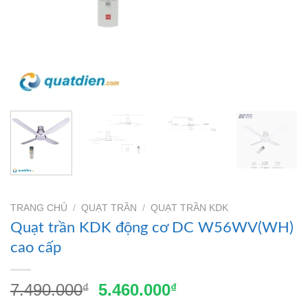
TRANG CHỦ
/
QUẠT TRẦN
/
QUẠT TRẦN KDK
Quạt trần KDK động cơ DC W56WV(WH)
cao cấp
Giá
Giá
7.490.000
5.460.000
₫
₫
gốc
hiện