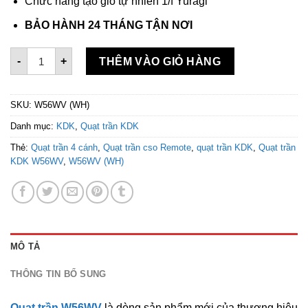
Chức năng tạo gió tự nhiên 1/f Yuragi
BẢO HÀNH 24 THÁNG TẬN NƠI
Quạt trần KDK động cơ DC W56WV(WH) cao cấp số lượng
-
+
THÊM VÀO GIỎ HÀNG
SKU:
W56WV (WH)
Danh mục:
KDK
,
Quạt trần KDK
Thẻ:
Quạt trần 4 cánh
,
Quạt trần cso Remote
,
quạt trần KDK
,
Quạt trần
KDK W56WV
,
W56WV (WH)
MÔ TẢ
THÔNG TIN BỔ SUNG
Quạt trần W56WV
là dòng sản phẩm mới của thương hiệu