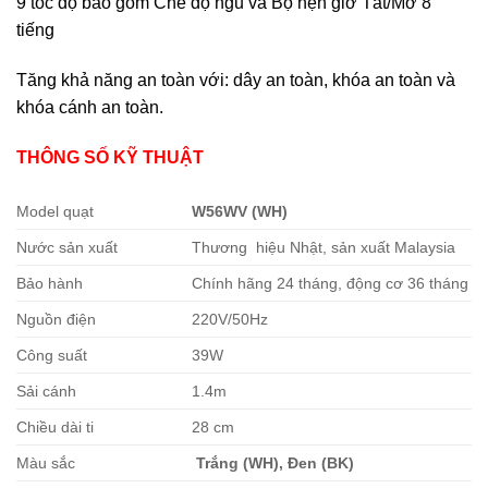
9 tốc độ bao gồm Chế độ ngủ và Bộ hẹn giờ Tắt/Mở 8
tiếng
Tăng khả năng an toàn với: dây an toàn, khóa an toàn và
khóa cánh an toàn.
THÔNG SỐ KỸ THUẬT
Model quạt
W56WV (WH)
Nước sản xuất
Thương hiệu Nhật, sản xuất Malaysia
Bảo hành
Chính hãng 24 tháng, động cơ 36 tháng
Nguồn điện
220V/50Hz
Công suất
39W
Sải cánh
1.4m
Chiều dài ti
28 cm
Màu sắc
Trắng (WH), Đen (BK)