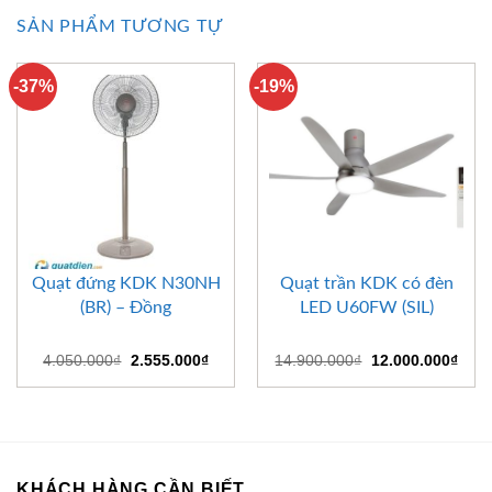
SẢN PHẨM TƯƠNG TỰ
-37%
-19%
Quạt đứng KDK N30NH
Quạt trần KDK có đèn
(BR) – Đồng
LED U60FW (SIL)
Giá
Giá
Giá
Giá
4.050.000
₫
2.555.000
₫
14.900.000
₫
12.000.000
₫
gốc
hiện
gốc
hiện
là:
tại
là:
tại
4.050.000₫.
là:
14.900.000₫.
là:
2.555.000₫.
12.0
KHÁCH HÀNG CẦN BIẾT