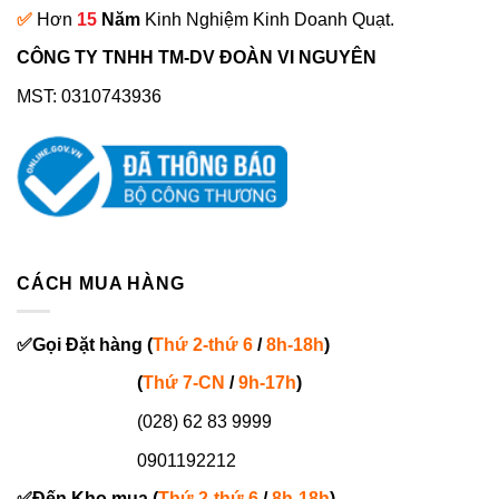
✅
Hơn
15
Năm
Kinh Nghiệm Kinh Doanh Quạt.
CÔNG TY TNHH TM-DV ĐOÀN VI NGUYÊN
MST: 0310743936
CÁCH MUA HÀNG
✅
Gọi
Đặt hàng
(
Thứ 2-thứ 6
/
8h-18h
)
(
Thứ 7-
CN
/
9h-17h
)
(028) 62 83 9999
0901192212
✅
Đến Kho mua (
Thứ 2-thứ 6
/
8h-18h
)