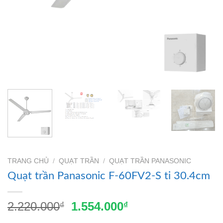
TRANG CHỦ
/
QUẠT TRẦN
/
QUẠT TRẦN PANASONIC
Quạt trần Panasonic F-60FV2-S ti 30.4cm
Giá
Giá
2.220.000
1.554.000
₫
₫
gốc
hiện