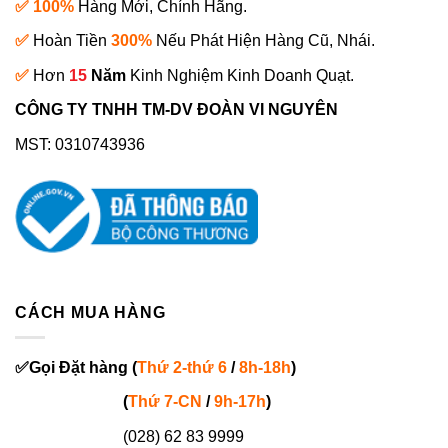
✅ 100%
Hàng Mới, Chính Hãng.
✅
Hoàn Tiền
300%
Nếu Phát Hiện Hàng Cũ, Nhái.
✅
Hơn
15
Năm
Kinh Nghiệm Kinh Doanh Quạt.
CÔNG TY TNHH TM-DV ĐOÀN VI NGUYÊN
MST: 0310743936
CÁCH MUA HÀNG
✅
Gọi
Đặt hàng
(
Thứ 2-thứ 6
/
8h-18h
)
(
Thứ 7-
CN
/
9h-17h
)
(028) 62 83 9999