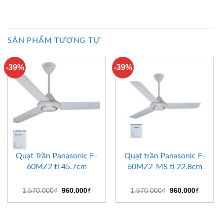
SẢN PHẨM TƯƠNG TỰ
-39%
-39%
Quạt Trần Panasonic F-
Quạt trần Panasonic F-
60MZ2 ti 45.7cm
60MZ2-MS ti 22.8cm
Giá
Giá
Giá
Giá
1.570.000
₫
960.000
₫
1.570.000
₫
960.000
₫
gốc
hiện
gốc
hiện
là:
tại
là:
tại
1.570.000₫.
là:
1.570.000₫.
là:
960.000₫.
960.00