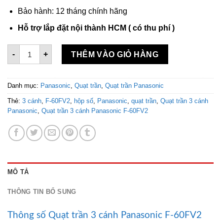
Bảo hành: 12 tháng chính hãng
Hỗ trợ lắp đặt nội thành HCM ( có thu phí )
Quạt trần Panasonic F-60FV2-S ti 30.4cm số lượng
-
+
THÊM VÀO GIỎ HÀNG
Danh mục:
Panasonic
,
Quạt trần
,
Quạt trần Panasonic
Thẻ:
3 cánh
,
F-60FV2
,
hộp số
,
Panasonic
,
quạt trần
,
Quạt trần 3 cánh
Panasonic
,
Quạt trần 3 cánh Panasonic F-60FV2
MÔ TẢ
THÔNG TIN BỔ SUNG
Thông số Quạt trần 3 cánh Panasonic F-60FV2