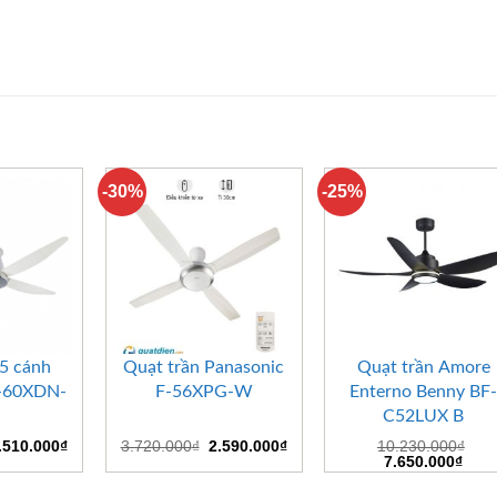
-30%
-25%
+
+
 5 cánh
Quạt trần Panasonic
Quạt trần Amore
F-60XDN-
F-56XPG-W
Enterno Benny BF
C52LUX B
iá
Giá
Giá
Giá
.510.000
₫
3.720.000
₫
2.590.000
₫
10.230.000
₫
ốc
hiện
gốc
hiện
Giá
Giá
7.650.000
₫
:
tại
là:
tại
gốc
hiện
.220.000₫.
là:
3.720.000₫.
là:
là:
tại