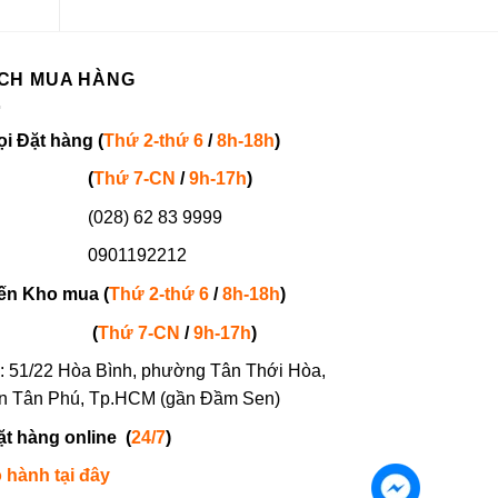
2.250.000₫.
2.590.
0.000₫.
CH MUA HÀNG
ọi
Đặt hàng
(
Thứ 2-thứ 6
/
8h-18h
)
(
Thứ 7-
CN
/
9h-17h
)
(028) 62 83 9999
901192212
ến Kho mua (
Thứ 2-thứ 6
/
8h-18h
)
(
Thứ 7-
CN
/
9h-17h
)
: 51/22 Hòa Bình, phường Tân Thới Hòa,
n Tân Phú, Tp.HCM (gần Đầm Sen)
ặt hàng online
(
24/7
)
 hành tại đây