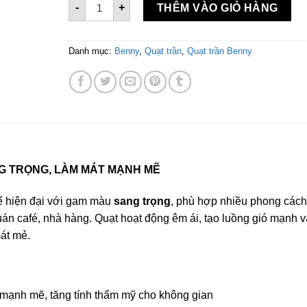
-
+
THÊM VÀO GIỎ HÀNG
Danh mục:
Benny
,
Quạt trần
,
Quạt trần Benny
G TRỌNG, LÀM MÁT MẠNH MẼ
ế hiện đại với gam màu
sang trọng
, phù hợp nhiều phong cách
án café, nhà hàng. Quạt hoạt động êm ái, tạo luồng gió mạnh v
át mẻ.
 mạnh mẽ, tăng tính thẩm mỹ cho không gian