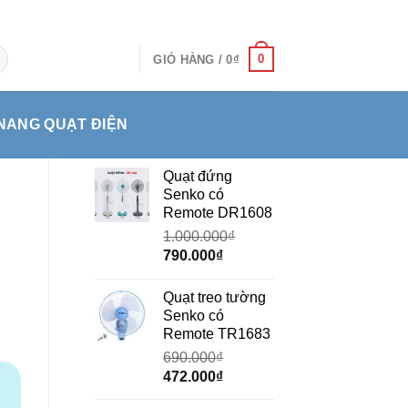
0
GIỎ HÀNG /
0
₫
NANG QUẠT ĐIỆN
Quạt đứng
Senko có
Remote DR1608
1.000.000
₫
Giá
Giá
790.000
₫
gốc
hiện
là:
tại
Quạt treo tường
1.000.000₫.
là:
Senko có
790.000₫.
Remote TR1683
690.000
₫
Giá
Giá
472.000
₫
gốc
hiện