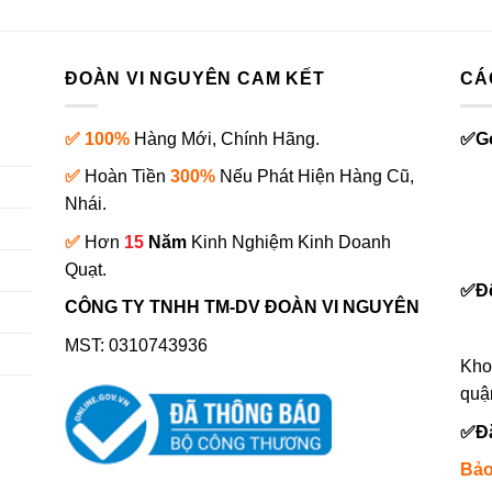
5.510.000₫.
2.590.000₫.
10.230.000₫.
là:
7.65
ĐOÀN VI NGUYÊN CAM KẾT
CÁ
✅ 100%
Hàng Mới, Chính Hãng.
✅
G
✅
Hoàn Tiền
300%
Nếu Phát Hiện Hàng Cũ,
Nhái.
✅
Hơn
15
Năm
Kinh Nghiệm Kinh Doanh
0
Quạt.
✅
Đ
CÔNG TY TNHH TM-DV ĐOÀN VI NGUYÊN
MST: 0310743936
Kho
quậ
✅
Đ
Bảo