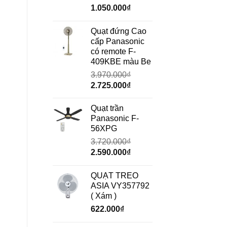
Giá
Giá
1.050.000
₫
gốc
hiện
là:
tại
Quạt đứng Cao
1.490.000₫.
là:
cấp Panasonic
1.050.000₫.
có remote F-
409KBE màu Be
3.970.000
₫
Giá
Giá
2.725.000
₫
gốc
hiện
là:
tại
Quạt trần
3.970.000₫.
là:
Panasonic F-
2.725.000₫.
56XPG
3.720.000
₫
Giá
Giá
2.590.000
₫
gốc
hiện
là:
tại
QUẠT TREO
3.720.000₫.
là:
ASIA VY357792
2.590.000₫.
( Xám )
622.000
₫