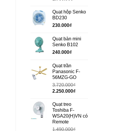
gốc
hiện
là:
tại
Quạt hộp Senko
2.350.000₫.
là:
BD230
1.760.000₫.
230.000
₫
Quạt bàn mini
Senko B102
240.000
₫
Quạt trần
Panasonic F-
56MZG-GO
3.720.000
₫
Giá
Giá
2.250.000
₫
gốc
hiện
là:
tại
Quạt treo
3.720.000₫.
là:
Toshiba F-
2.250.000₫.
WSA20(H)VN có
Remote
1.490.000
₫