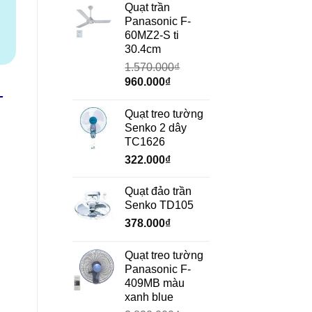
₫.
là:
tại
Quạt trần
690.000₫.
là:
Panasonic F-
472.000₫.
60MZ2-S ti
30.4cm
1.570.000
₫
Giá
Giá
960.000
₫
–
gốc
hiện
là:
tại
Quạt treo tường
1.570.000₫.
là:
Senko 2 dây
960.000₫.
TC1626
.
322.000
₫
Quạt đảo trần
Senko TD105
378.000
₫
Quạt treo tường
Panasonic F-
409MB màu
xanh blue