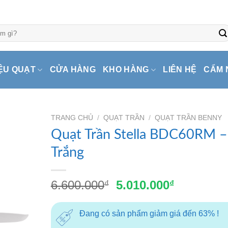
ỆU QUẠT
CỬA HÀNG
KHO HÀNG
LIÊN HỆ
CẨM 
TRANG CHỦ
/
QUẠT TRẦN
/
QUẠT TRẦN BENNY
Quạt Trần Stella BDC60RM –
Trắng
Giá
Giá
6.600.000
5.010.000
₫
₫
gốc
hiện
là:
tại
Đang có sản phẩm giảm giá đến 63% !
6.600.000₫.
là: