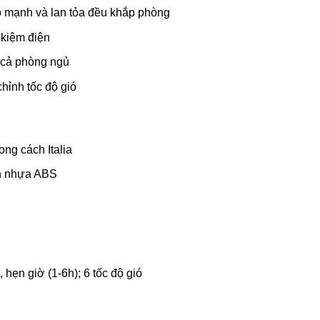
ió mạnh và lan tỏa đều khắp phòng
t kiệm điện
p cả phòng ngủ
chỉnh tốc độ gió
ong cách Italia
h nhựa ABS
 hẹn giờ (1-6h); 6 tốc độ gió