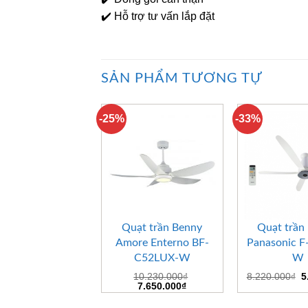
✔️ Hỗ trợ tư vấn lắp đặt
SẢN PHẨM TƯƠNG TỰ
-25%
-33%
+
+
Quạt trần Benny
Quạt trần
Amore Enterno BF-
Panasonic 
C52LUX-W
W
G
10.230.000
₫
8.220.000
₫
5
Giá
Giá
g
7.650.000
₫
gốc
hiện
là
là:
tại
8