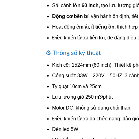
Sải cánh lớn
60 inch
, tạo lưu lượng g
Động cơ bền bỉ
, vận hành ổn định, tiế
Hoạt động
êm ái, ít tiếng ồn
, thích hợ
Điều khiển từ xa tiện lợi, dễ dàng điều 
⚙️ Thông số kỹ thuật
Kích cỡ: 1524mm (60 inch), Thiết kế ph
Công suất: 33W – 220V – 50HZ, 3 cán
Ty quạt 10cm và 25cm
Lưu lượng gió 250 m3/phút
Motor DC, không sử dụng chổi than.
Điều khiển từ xa đa chức năng: đảo gió,
Đèn led 5W