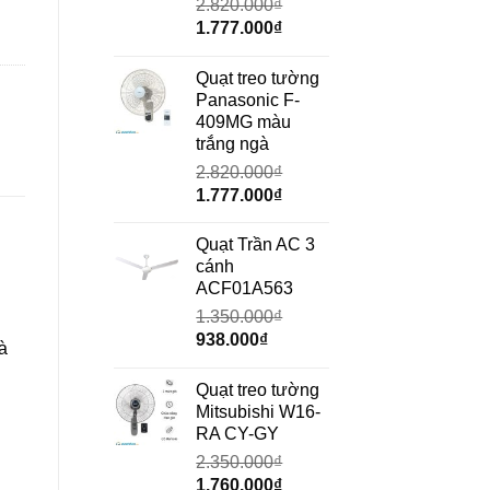
2.820.000
₫
Giá
Giá
1.777.000
₫
gốc
hiện
là:
tại
Quạt treo tường
2.820.000₫.
là:
Panasonic F-
1.777.000₫.
409MG màu
trắng ngà
2.820.000
₫
Giá
Giá
1.777.000
₫
gốc
hiện
là:
tại
Quạt Trần AC 3
2.820.000₫.
là:
cánh
1.777.000₫.
ACF01A563
1.350.000
₫
Giá
Giá
938.000
₫
à
gốc
hiện
là:
tại
Quạt treo tường
1.350.000₫.
là:
Mitsubishi W16-
938.000₫.
RA CY-GY
2.350.000
₫
Giá
Giá
1.760.000
₫