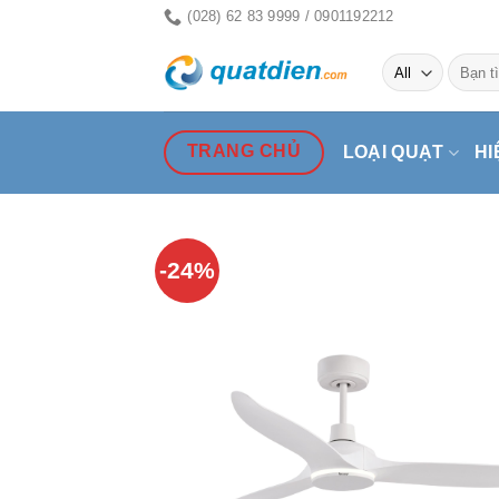
Skip
(028) 62 83 9999 / 0901192212
to
Tìm
content
kiếm:
TRANG CHỦ
LOẠI QUẠT
HI
-24%