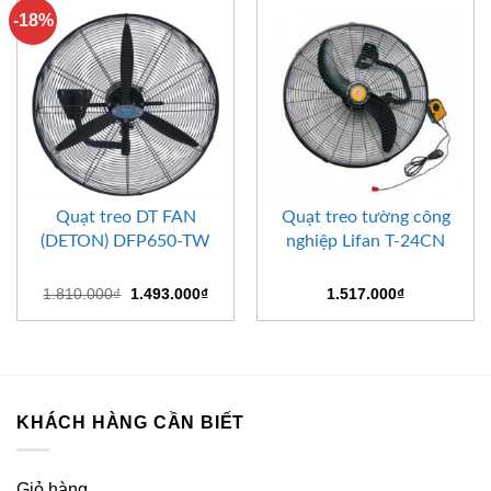
-18%
Quạt treo DT FAN
Quạt treo tường công
(DETON) DFP650-TW
nghiệp Lifan T-24CN
Giá
Giá
1.810.000
₫
1.493.000
₫
1.517.000
₫
gốc
hiện
là:
tại
1.810.000₫.
là:
1.493.000₫.
KHÁCH HÀNG CẦN BIẾT
Giỏ hàng