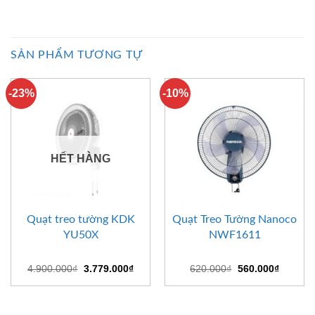
SẢN PHẨM TƯƠNG TỰ
-23%
-10%
HẾT HÀNG
Quạt treo tường KDK
Quạt Treo Tường Nanoco
YU50X
NWF1611
Giá
Giá
Giá
Giá
4.900.000
₫
3.779.000
₫
620.000
₫
560.000
₫
gốc
hiện
gốc
hiện
là:
tại
là:
tại
4.900.000₫.
là:
620.000₫.
là:
3.779.000₫.
560.000