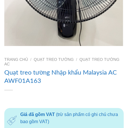
TRANG CHỦ
/
QUẠT TREO TƯỜNG
/
QUẠT TREO TƯỜNG
AC
Quạt treo tường Nhập khẩu Malaysia AC
AWF01A163
Giá đã gồm VAT
(trừ sản phẩm có ghi chú chưa
bao gồm VAT)