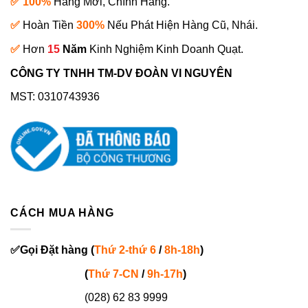
✅ 100%
Hàng Mới, Chính Hãng.
✅
Hoàn Tiền
300%
Nếu Phát Hiện Hàng Cũ, Nhái.
✅
Hơn
15
Năm
Kinh Nghiệm Kinh Doanh Quạt.
CÔNG TY TNHH TM-DV ĐOÀN VI NGUYÊN
MST: 0310743936
CÁCH MUA HÀNG
✅
Gọi
Đặt hàng
(
Thứ 2-thứ 6
/
8h-18h
)
(
Thứ 7-
CN
/
9h-17h
)
(028) 62 83 9999