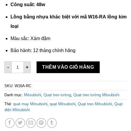
Công suất: 48w
Lồng bằng nhựa khác biệt với mã W16-RA lồng kim
loại
Màu sắc: Xám đậm
Bảo hành: 12 tháng chính hãng
Quạt treo tường Mitsubishi W16A-RC Xám số lượng
-
+
THÊM VÀO GIỎ HÀNG
SKU:
W16A-RC
Danh mục:
Mitsubishi
,
Quạt treo tường
,
Quạt treo tường Mitsubishi
Thẻ:
quat may Mitsubishi
,
quạt Mitsubishi
,
Quạt treo Mitsubishi
,
Quạt
điện Mitsubishi