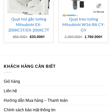
Quạt hút gắn tường
Quạt treo tường
Mitsubishi EX-
Mitsubishi W16-RA CY-
20SKC5T/EX-20SKC7T
GY
Giá
Giá
Giá
Giá
955.000
₫
633.000
₫
2.350.000
₫
1.760.000
₫
gốc
hiện
gốc
hiện
là:
tại
là:
tại
955.000₫.
là:
2.350.000₫.
là:
633.000₫.
1.760
KHÁCH HÀNG CẦN BIẾT
Giỏ hàng
Liên hệ
Hướng dẫn Mua hàng – Thanh toán
Chính sách bảo mật thông tin