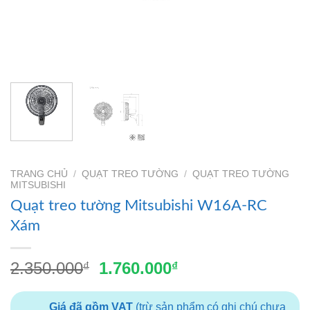
TRANG CHỦ
/
QUẠT TREO TƯỜNG
/
QUẠT TREO TƯỜNG
MITSUBISHI
Quạt treo tường Mitsubishi W16A-RC
Xám
Giá
Giá
2.350.000
1.760.000
₫
₫
gốc
hiện
là:
tại
Giá đã gồm VAT
(trừ sản phẩm có ghi chú chưa