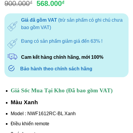
Giá
Giá
900.000
568.000
₫
₫
gốc
hiện
là:
tại
Giá đã gồm VAT
(trừ sản phẩm có ghi chú chưa
900.000₫.
là:
bao gồm VAT)
568.000₫.
Đang có sản phẩm giảm giá đến 63% !
Cam kết hàng chính hãng, mới 100%
Bảo hành theo chính sách hãng
Giá Sốc Mua Tại Kho (Đã bao gồm VAT)
Màu Xanh
Model : NWF1612RC-BL Xanh
Điều khiển remote