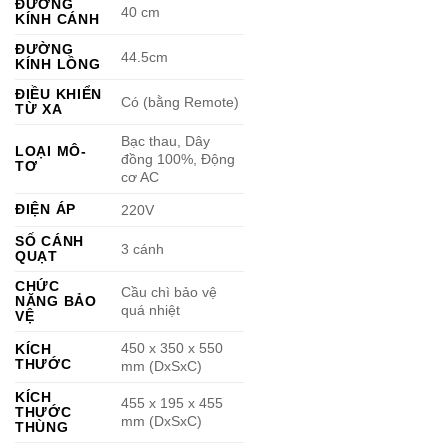
ĐƯỜNG
40 cm
KÍNH CÁNH
ĐƯỜNG
44.5cm
KÍNH LỒNG
ĐIỀU KHIỂN
Có (bằng Remote)
TỪ XA
Bạc thau, Dây
LOẠI MÔ-
đồng 100%, Động
TƠ
cơ AC
ĐIỆN ÁP
220V
SỐ CÁNH
3 cánh
QUẠT
CHỨC
Cầu chì bảo vệ
NĂNG BẢO
quá nhiệt
VỆ
450 x 350 x 550
KÍCH
THƯỚC
mm (DxSxC)
KÍCH
455 x 195 x 455
THƯỚC
mm (DxSxC)
THÙNG