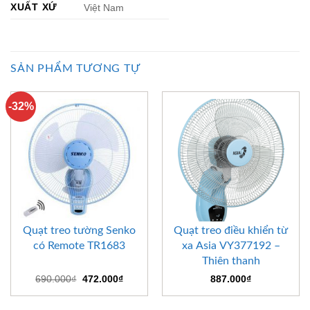
XUẤT XỨ
Việt Nam
SẢN PHẨM TƯƠNG TỰ
-32%
Quạt treo tường Senko
Quạt treo điều khiển từ
có Remote TR1683
xa Asia VY377192 –
Thiên thanh
Giá
Giá
690.000
₫
472.000
₫
887.000
₫
gốc
hiện
là:
tại
690.000₫.
là: