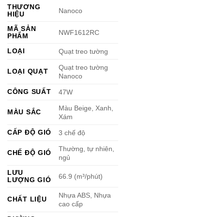
THƯƠNG
Nanoco
HIỆU
MÃ SẢN
NWF1612RC
PHẨM
LOẠI
Quạt treo tường
Quạt treo tường
LOẠI QUẠT
Nanoco
CÔNG SUẤT
47W
Màu Beige, Xanh,
MÀU SẮC
Xám
CẤP ĐỘ GIÓ
3 chế độ
Thường, tự nhiên,
CHẾ ĐỘ GIÓ
ngủ
LƯU
66.9 (m³/phút)
LƯỢNG GIÓ
Nhựa ABS, Nhựa
CHẤT LIỆU
cao cấp