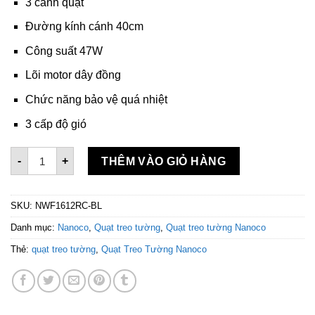
3 cánh quạt
Đường kính cánh 40cm
Công suất 47W
Lõi motor dây đồng
Chức năng bảo vệ quá nhiệt
3 cấp độ gió
Quạt Treo Tường Nanoco NWF1612RC-BL Xanh số lượng
-
+
THÊM VÀO GIỎ HÀNG
SKU:
NWF1612RC-BL
Danh mục:
Nanoco
,
Quạt treo tường
,
Quạt treo tường Nanoco
Thẻ:
quạt treo tường
,
Quạt Treo Tường Nanoco