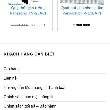
Quạt hút gắn tường
Quạt hút cho phòng tắm
Panasonic FV-25AL1
Panasonic FV-10BAT1
Giá
Giá
1.170.000
₫
880.000
₫
1.360.000
₫
gốc
hiện
là:
tại
1.170.000₫.
là:
880.000₫.
KHÁCH HÀNG CẦN BIẾT
Giỏ hàng
Liên hệ
Hướng dẫn Mua hàng – Thanh toán
Chính sách bảo mật thông tin
Chính sách đổi trả – Bảo hành