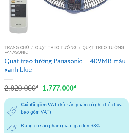
TRANG CHỦ
/
QUẠT TREO TƯỜNG
/
QUẠT TREO TƯỜNG
PANASONIC
Quạt treo tường Panasonic F-409MB màu
xanh blue
Giá
Giá
2.820.000
1.777.000
₫
₫
gốc
hiện
là:
tại
Giá đã gồm VAT
(trừ sản phẩm có ghi chú chưa
2.820.000₫.
là:
bao gồm VAT)
1.777.000₫.
Đang có sản phẩm giảm giá đến 63% !