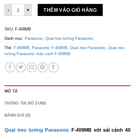
Quạt treo tường Panasonic F-409MB màu xanh blue số lượ
-
+
THÊM VÀO GIỎ HÀNG
SKU:
F-409MB
Danh mục:
Panasonic
,
Quạt treo tường Panasonic
Thẻ:
F-409MB
,
Panasonic F-409MB
,
Quạt treo Panasonic
,
Quạt treo
tường Panasonic màu xanh F-409MB
MÔ TẢ
THÔNG TIN BỔ SUNG
ĐÁNH GIÁ (0)
Quạt treo tường Panasonic
F-409MB với sải cánh 40