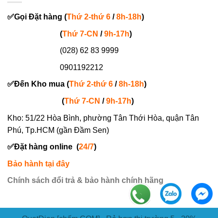
✅
Gọi
Đặt hàng
(
Thứ 2-thứ 6
/
8h-18h
)
(
Thứ 7-
CN
/
9h-17h
)
(028) 62 83 9999
0901192212
✅
Đến Kho mua (
Thứ 2-thứ 6
/
8h-18h
)
(
Thứ 7-
CN
/
9h-17h
)
Kho: 51/22 Hòa Bình, phường Tân Thới Hòa, quận Tân
Phú, Tp.HCM (gần Đầm Sen)
✅
Đặt hàng online
(
24/7
)
Bảo hành tại đây
Chính sách đổi trả & bảo hành chính hãng