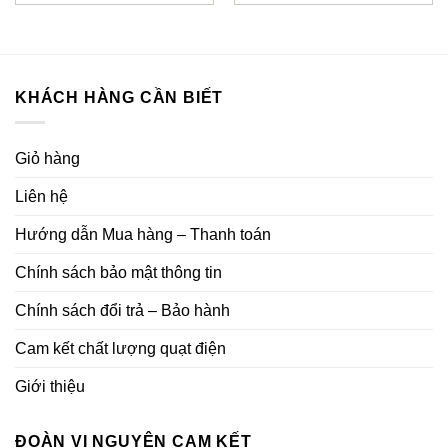
là:
tại
là:
tại
2.890.000₫.
là:
2.290.000₫.
là:
2.190.000₫.
1.680
KHÁCH HÀNG CẦN BIẾT
Giỏ hàng
Liên hệ
Hướng dẫn Mua hàng – Thanh toán
Chính sách bảo mật thông tin
Chính sách đổi trả – Bảo hành
Cam kết chất lượng quạt điện
Giới thiệu
ĐOÀN VI NGUYÊN CAM KẾT