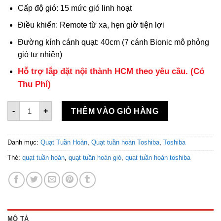
Cấp độ gió: 15 mức gió linh hoạt
Điều khiển: Remote từ xa, hẹn giờ tiện lợi
Đường kính cánh quạt: 40cm (7 cánh Bionic mô phỏng
gió tự nhiên)
Hỗ trợ lắp đặt nội thành HCM theo yêu cầu. (Có
Thu Phí)
Quạt tuần hoàn Toshiba F-DSC40XVN(W) có Remote số lượ
-
+
THÊM VÀO GIỎ HÀNG
Danh mục:
Quạt Tuần Hoàn
,
Quạt tuần hoàn Toshiba
,
Toshiba
Thẻ:
quạt tuần hoàn
,
quạt tuần hoàn gió
,
quạt tuần hoàn toshiba
MÔ TẢ