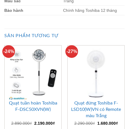
Màu sắc
Trắng
Bảo hành
Chính hãng Toshiba 12 tháng
SẢN PHẨM TƯƠNG TỰ
-24%
-27%
Quạt tuần hoàn Toshiba
Quạt đứng Toshiba F-
F-DSC50XVN(W)
LSD10(W)VN có Remote
màu Trắng
Giá
Giá
Giá
Giá
2.890.000
₫
2.190.000
₫
2.290.000
₫
1.680.000
₫
gốc
hiện
gốc
hiện