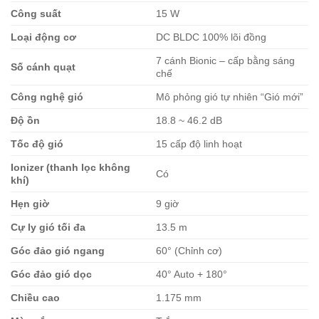
Công suất
15 W
Loại động cơ
DC BLDC 100% lõi đồng
7 cánh Bionic – cấp bằng sáng
Số cánh quạt
chế
Công nghệ gió
Mô phỏng gió tự nhiên “Gió mới”
Độ ồn
18.8 ~ 46.2 dB
Tốc độ gió
15 cấp độ linh hoạt
Ionizer (thanh lọc không
Có
khí)
Hẹn giờ
9 giờ
Cự ly gió tối đa
13.5 m
Góc đảo gió ngang
60° (Chỉnh cơ)
Góc đảo gió dọc
40° Auto + 180°
Chiều cao
1.175 mm