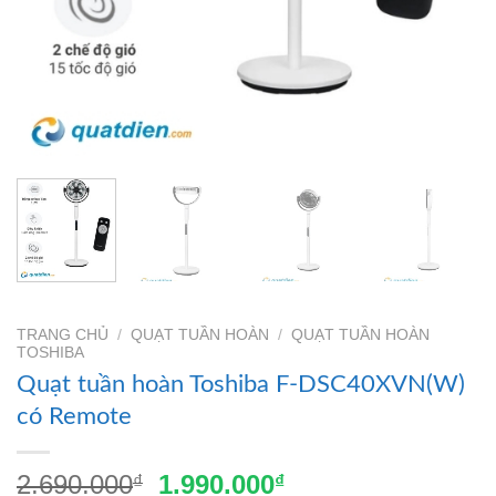
TRANG CHỦ
/
QUẠT TUẦN HOÀN
/
QUẠT TUẦN HOÀN
TOSHIBA
Quạt tuần hoàn Toshiba F-DSC40XVN(W)
có Remote
Giá
Giá
2.690.000
1.990.000
₫
₫