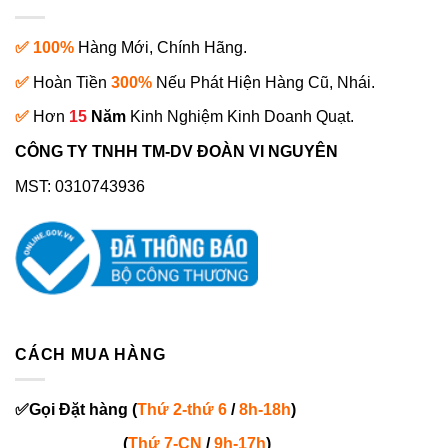
✅ 100%
Hàng Mới, Chính Hãng.
✅
Hoàn Tiền
300%
Nếu Phát Hiện Hàng Cũ, Nhái.
✅
Hơn
15
Năm
Kinh Nghiệm Kinh Doanh Quạt.
CÔNG TY TNHH TM-DV ĐOÀN VI NGUYÊN
MST: 0310743936
CÁCH MUA HÀNG
✅
Gọi
Đặt hàng
(
Thứ 2-thứ 6
/
8h-18h
)
(
Thứ 7-
CN
/
9h-17h
)