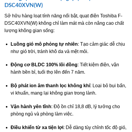
DSC40XVN(W)
Sở hữu hàng loạt tính năng nổi bật, quạt điện Toshiba F-
DSC40XVN(W) không chỉ làm mát mà còn nâng cao chất
lượng không gian sống:
Luồng gió mô phỏng tự nhiên
: Tạo cảm giác dễ chịu
như gió trời, tránh khô da và mệt mỏi.
Động cơ BLDC 100% lõi đồng
: Tiết kiệm điện, vận
hành bền bỉ, tuổi thọ lên đến 7 năm.
Bộ phát ion âm thanh lọc không khí
: Loại bỏ bụi bẩn,
vi khuẩn, mang lại không gian trong lành.
Vận hành yên tĩnh
: Độ ồn chỉ 18,8 dB, lý tưởng cho
phòng ngủ và phòng làm việc.
Điều khiển từ xa tiện lợi
: Dễ dàng tùy chỉnh tốc độ gió,