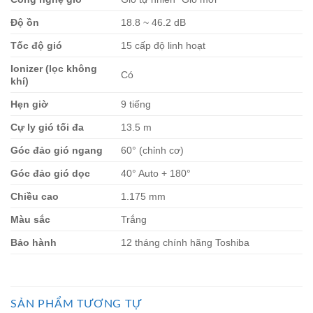
Độ ồn
18.8 ~ 46.2 dB
Tốc độ gió
15 cấp độ linh hoạt
Ionizer (lọc không
Có
khí)
Hẹn giờ
9 tiếng
Cự ly gió tối đa
13.5 m
Góc đảo gió ngang
60° (chỉnh cơ)
Góc đảo gió dọc
40° Auto + 180°
Chiều cao
1.175 mm
Màu sắc
Trắng
Bảo hành
12 tháng chính hãng Toshiba
SẢN PHẨM TƯƠNG TỰ