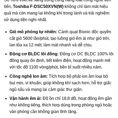
tiến,
Toshiba F-DSC50XVN(W)
không chỉ làm mát hiệu
quả mà còn mang lại không khí trong lành và trải nghiệm
sử dụng tiện nghi nhất.
Gió mô phỏng tự nhiên:
Cánh quạt Bionic độc quyền
cắt gió 5600 lần/phút, tạo luồng gió êm ái như gió trời,
lan tỏa xa 12 mét, làm mát nhanh và dễ chịu.
Động cơ BLDC lõi đồng:
Động cơ DC BLDC 100% lõi
đồng quay ổn định, tiết kiệm điện, hoạt động mạnh mẽ
với tốc độ 1100 vòng/phút, bền bỉ suốt nhiều năm.
Công nghệ Ion âm:
Tích hợp bộ phát ion âm loại bỏ
bụi mịn, vi khuẩn, giúp không khí sạch hơn, hỗ trợ giấc
ngủ sâu và mang lại cảm giác thư giãn.
Vận hành êm ái:
Độ ồn chỉ 18,8 dB, hoạt động êm gần
như không tiếng, thích hợp dùng trong phòng ngủ hoặc
văn phòng cần không gian tĩnh lặng.