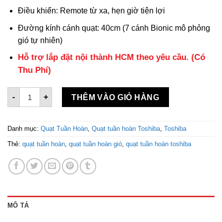
Điều khiển: Remote từ xa, hẹn giờ tiện lợi
Đường kính cánh quạt: 40cm (7 cánh Bionic mô phỏng
gió tự nhiên)
Hỗ trợ lắp đặt nội thành HCM theo yêu cầu. (Có
Thu Phí)
Quạt tuần hoàn Toshiba F-DSC50XVN(W) số lượng
-
+
THÊM VÀO GIỎ HÀNG
Danh mục:
Quạt Tuần Hoàn
,
Quạt tuần hoàn Toshiba
,
Toshiba
Thẻ:
quạt tuần hoàn
,
quạt tuần hoàn gió
,
quạt tuần hoàn toshiba
MÔ TẢ