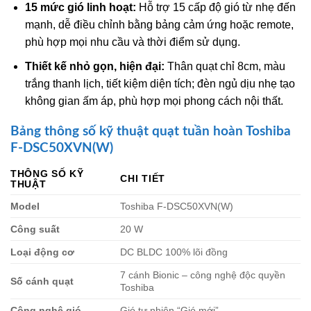
15 mức gió linh hoạt:
Hỗ trợ 15 cấp độ gió từ nhẹ đến
mạnh, dễ điều chỉnh bằng bảng cảm ứng hoặc remote,
phù hợp mọi nhu cầu và thời điểm sử dụng.
Thiết kế nhỏ gọn, hiện đại:
Thân quạt chỉ 8cm, màu
trắng thanh lịch, tiết kiệm diện tích; đèn ngủ dịu nhẹ tạo
không gian ấm áp, phù hợp mọi phong cách nội thất.
Bảng thông số kỹ thuật quạt tuần hoàn Toshiba
F-DSC50XVN(W)
THÔNG SỐ KỸ
CHI TIẾT
THUẬT
Model
Toshiba F-DSC50XVN(W)
Công suất
20 W
Loại động cơ
DC BLDC 100% lõi đồng
7 cánh Bionic – công nghệ độc quyền
Số cánh quạt
Toshiba
Công nghệ gió
Gió tự nhiên “Gió mới”