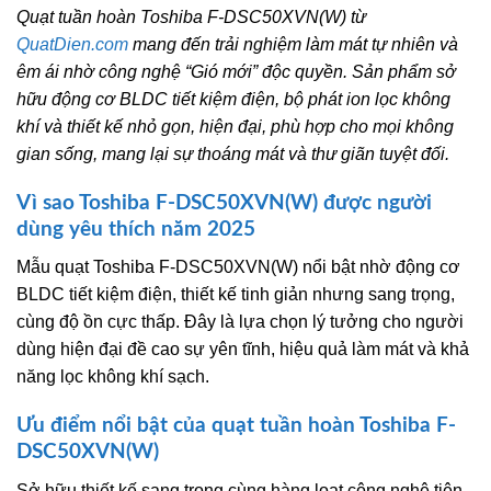
Quạt tuần hoàn Toshiba F-DSC50XVN(W) từ
QuatDien.com
mang đến trải nghiệm làm mát tự nhiên và
êm ái nhờ công nghệ “Gió mới” độc quyền. Sản phẩm sở
hữu động cơ BLDC tiết kiệm điện, bộ phát ion lọc không
khí và thiết kế nhỏ gọn, hiện đại, phù hợp cho mọi không
gian sống, mang lại sự thoáng mát và thư giãn tuyệt đối.
Vì sao Toshiba F-DSC50XVN(W) được người
dùng yêu thích năm 2025
Mẫu quạt Toshiba F-DSC50XVN(W) nổi bật nhờ động cơ
BLDC tiết kiệm điện, thiết kế tinh giản nhưng sang trọng,
cùng độ ồn cực thấp. Đây là lựa chọn lý tưởng cho người
dùng hiện đại đề cao sự yên tĩnh, hiệu quả làm mát và khả
năng lọc không khí sạch.
Ưu điểm nổi bật của quạt tuần hoàn Toshiba F-
DSC50XVN(W)
Sở hữu thiết kế sang trọng cùng hàng loạt công nghệ tiên