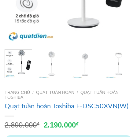
TRANG CHỦ
/
QUẠT TUẦN HOÀN
/
QUẠT TUẦN HOÀN
TOSHIBA
Quạt tuần hoàn Toshiba F-DSC50XVN(W)
Giá
Giá
2.890.000
2.190.000
₫
₫
gốc
hiện