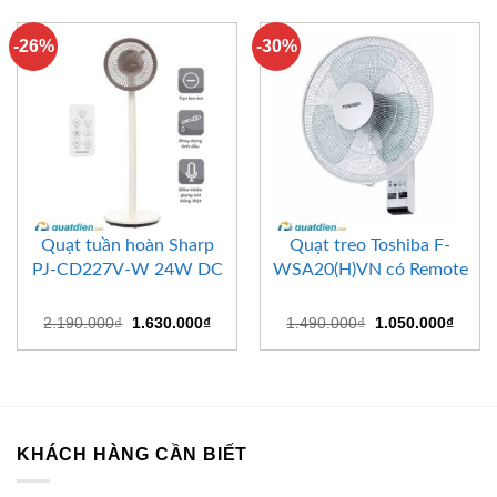
-26%
-30%
Quạt tuần hoàn Sharp
Quạt treo Toshiba F-
PJ-CD227V-W 24W DC
WSA20(H)VN có Remote
Giá
Giá
Giá
Giá
2.190.000
₫
1.630.000
₫
1.490.000
₫
1.050.000
₫
gốc
hiện
gốc
hiện
là:
tại
là:
tại
2.190.000₫.
là:
1.490.000₫.
là:
1.630.000₫.
1.050
KHÁCH HÀNG CẦN BIẾT