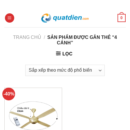
Skip
to
content
0
TRANG CHỦ
/
SẢN PHẨM ĐƯỢC GẮN THẺ “4
CÁNH”
LỌC
-40%