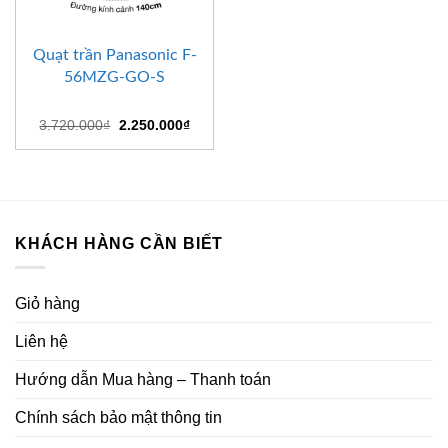
Quạt trần Panasonic F-
56MZG-GO-S
Giá
Giá
3.720.000
₫
2.250.000
₫
gốc
hiện
là:
tại
3.720.000₫.
là:
2.250.000₫.
KHÁCH HÀNG CẦN BIẾT
Giỏ hàng
Liên hệ
Hướng dẫn Mua hàng – Thanh toán
Chính sách bảo mật thông tin