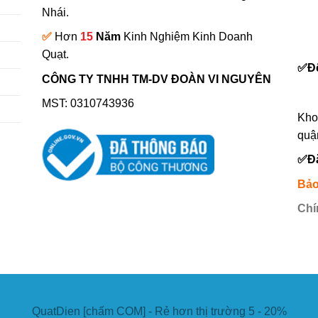
Nhái.
✅
Hơn
15
Năm
Kinh Nghiệm Kinh Doanh
0
Quạt.
✅
Đ
CÔNG TY TNHH TM-DV ĐOÀN VI NGUYÊN
MST: 0310743936
Kho
quậ
✅
Đ
Bảo
Chí
QuatDien [chấm COM] - Rẻ hơn thị trường 5 - 20%