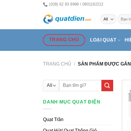
Skip
(028) 62 83 9999 / 0901192212
to
Tìm
content
kiếm:
TRANG CHỦ
LOẠI QUẠT
HI
TRANG CHỦ
/
SẢN PHẨM ĐƯỢC GẮN 
Tìm
kiếm:
DANH MỤC QUẠT ĐIỆN
Quạt Trần
Quạt Hút/ Quạt Thông Gió