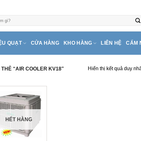
ỆU QUẠT
CỬA HÀNG
KHO HÀNG
LIÊN HỆ
CẨM 
Hiển thị kết quả duy nhấ
THẺ “AIR COOLER KV18”
HẾT HÀNG
+