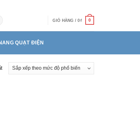
0
GIỎ HÀNG /
0
₫
NANG QUẠT ĐIỆN
t