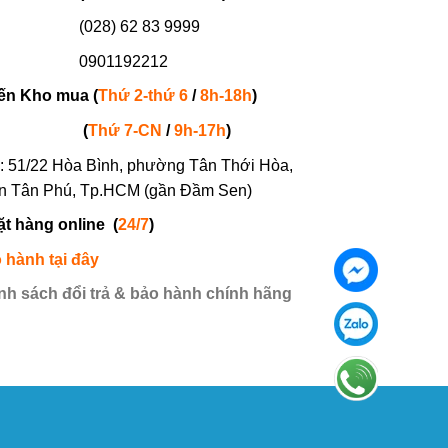
(028) 62 83 9999
901192212
ến Kho mua (
Thứ 2-thứ 6
/
8h-18h
)
(
Thứ 7-
CN
/
9h-17h
)
: 51/22 Hòa Bình, phường Tân Thới Hòa,
n Tân Phú, Tp.HCM (gần Đầm Sen)
ặt hàng online
(
24/7
)
 hành tại đây
nh sách đổi trả & bảo hành chính hãng