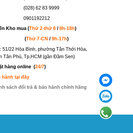
(028) 62 83 9999
901192212
ến Kho mua (
Thứ 2-thứ 6
/
8h-18h
)
(
Thứ 7-
CN
/
9h-17h
)
: 51/22 Hòa Bình, phường Tân Thới Hòa,
n Tân Phú, Tp.HCM (gần Đầm Sen)
ặt hàng online
(
24/7
)
 hành tại đây
nh sách đổi trả & bảo hành chính hãng