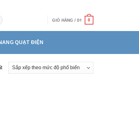
0
GIỎ HÀNG /
0
₫
NANG QUẠT ĐIỆN
t