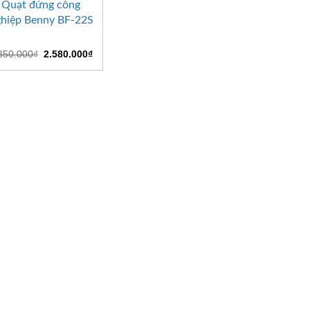
Quạt đứng công
hiệp Benny BF-22S
Giá
Giá
350.000
₫
2.580.000
₫
gốc
hiện
là:
tại
3.350.000₫.
là:
2.580.000₫.