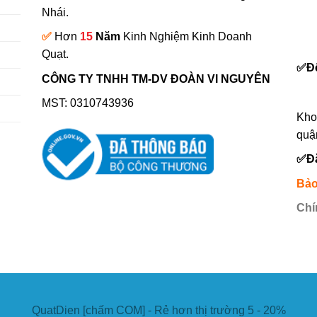
Nhái.
✅
Hơn
15
Năm
Kinh Nghiệm Kinh Doanh
0
Quạt.
✅
Đ
CÔNG TY TNHH TM-DV ĐOÀN VI NGUYÊN
MST: 0310743936
Kho
quậ
✅
Đ
Bảo
Chí
QuatDien [chấm COM] - Rẻ hơn thị trường 5 - 20%