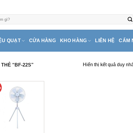
ỆU QUẠT
CỬA HÀNG
KHO HÀNG
LIÊN HỆ
CẨM 
Hiển thị kết quả duy nhấ
THẺ “BF-22S”
%
+