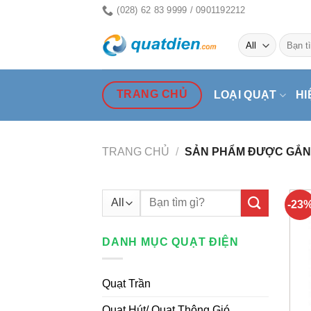
Skip
(028) 62 83 9999 / 0901192212
to
Tìm
content
kiếm:
TRANG CHỦ
LOẠI QUẠT
HI
TRANG CHỦ
/
SẢN PHẨM ĐƯỢC GẮN 
Tìm
-23
kiếm:
DANH MỤC QUẠT ĐIỆN
Quạt Trần
Quạt Hút/ Quạt Thông Gió