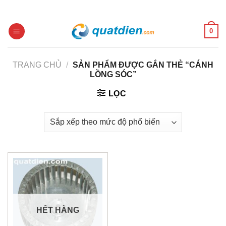
Skip
to
content
0
TRANG CHỦ
/
SẢN PHẨM ĐƯỢC GẮN THẺ “CÁNH
LỒNG SÓC”
LỌC
HẾT HÀNG