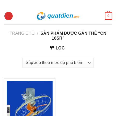
Skip
to
content
0
TRANG CHỦ
/
SẢN PHẨM ĐƯỢC GẮN THẺ “CN
18SR”
LỌC