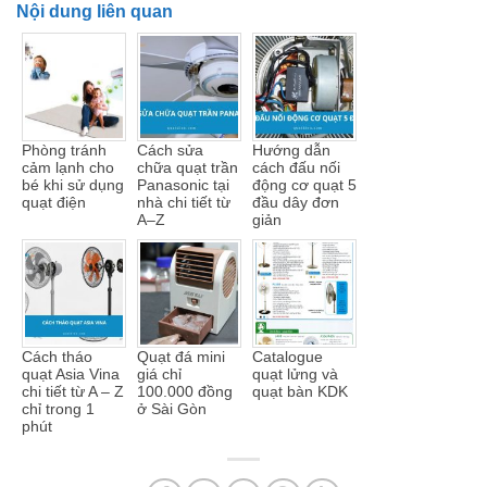
Nội dung liên quan
Phòng tránh
Cách sửa
Hướng dẫn
cảm lạnh cho
chữa quạt trần
cách đấu nối
bé khi sử dụng
Panasonic tại
động cơ quạt 5
quạt điện
nhà chi tiết từ
đầu dây đơn
A–Z
giản
Cách tháo
Quạt đá mini
Catalogue
quạt Asia Vina
giá chỉ
quạt lửng và
chi tiết từ A – Z
100.000 đồng
quạt bàn KDK
chỉ trong 1
ở Sài Gòn
phút