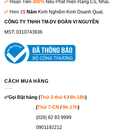
✅
Hoàn Tiền
300%
Nếu Phát Hiện Hàng Cũ, Nhái.
✅
Hơn
15
Năm
Kinh Nghiệm Kinh Doanh Quạt.
CÔNG TY TNHH TM-DV ĐOÀN VI NGUYÊN
MST: 0310743936
CÁCH MUA HÀNG
✅
Gọi
Đặt hàng
(
Thứ 2-thứ 6
/
8h-18h
)
(
Thứ 7-
CN
/
9h-17h
)
(028) 62 83 9999
0901192212