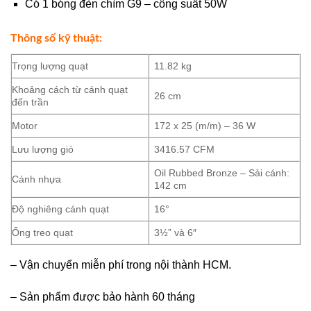
Có 1 bóng đèn chìm G9 – công suất 50W
Thông số kỹ thuật:
Trọng lượng quạt
11.82 kg
Khoảng cách từ cánh quạt
26 cm
đến trần
Motor
172 x 25 (m/m) – 36 W
Lưu lượng gió
3416.57 CFM
Oil Rubbed Bronze – Sải cánh:
Cánh nhựa
142 cm
Độ nghiêng cánh quạt
16°
Ống treo quạt
3½” và 6″
– Vận chuyển miễn phí trong nội thành HCM.
– Sản phẩm được bảo hành 60 tháng