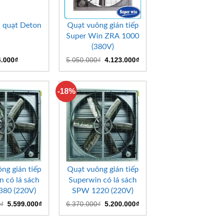
+
n quạt Deton
Quạt vuông gián tiếp
Super Win ZRA 1000
(380V)
Giá
Giá
4.000
₫
5.050.000
₫
4.123.000
₫
gốc
hiện
là:
tại
5.050.000₫.
là:
4.123.000₫.
-18%
+
ng gián tiếp
Quạt vuông gián tiếp
 có lá sách
Superwin có lá sách
80 (220V)
SPW 1220 (220V)
Giá
Giá
Giá
Giá
₫
5.599.000
₫
6.370.000
₫
5.200.000
₫
gốc
hiện
gốc
hiện
là:
tại
là:
tại