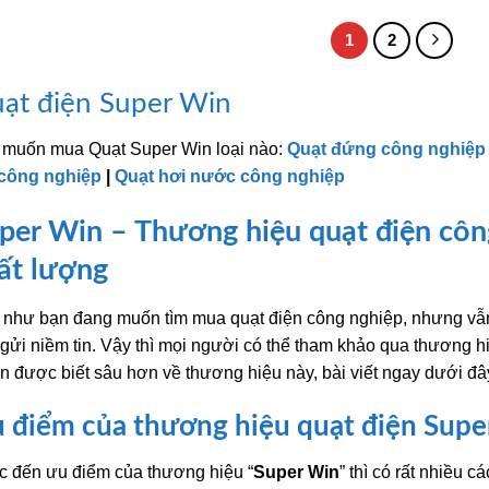
5.510.000₫.
là:
7.380.000₫.
là:
4.496.000₫.
6.023.000₫.
1
2
ạt điện Super Win
 muốn mua Quạt Super Win loại nào:
Quạt đứng công nghiệp
 công nghiệp
|
Quạt hơi nước công nghiệp
per Win – Thương hiệu quạt điện công
ất lượng
như bạn đang muốn tìm mua quạt điện công nghiệp, nhưng vẫn 
 gửi niềm tin. Vậy thì mọi người có thể tham khảo qua thương hi
 được biết sâu hơn về thương hiệu này, bài viết ngay dưới đây
 điểm của thương hiệu quạt điện Supe
 đến ưu điểm của thương hiệu “
Super Win
” thì có rất nhiều 