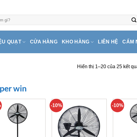
ỆU QUẠT
CỬA HÀNG
KHO HÀNG
LIÊN HỆ
CẨM 
Hiển thị 1–20 của 25 kết qu
per win
%
-10%
-10%