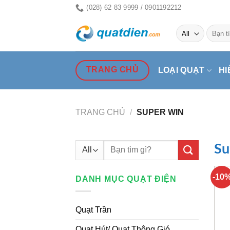
Skip
(028) 62 83 9999 / 0901192212
to
Tìm
content
kiếm:
TRANG CHỦ
LOẠI QUẠT
HI
TRANG CHỦ
/
SUPER WIN
Tìm
Su
kiếm:
-10
DANH MỤC QUẠT ĐIỆN
Quạt Trần
Quạt Hút/ Quạt Thông Gió