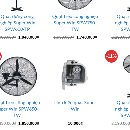
+
+
+
Quạt đứng công
Quạt treo công nghiệp
Quạt 
nghiệp Super Win
Super Win SPW750-
nghiệp
SPW600-TP
TW
SPW
Giá
Giá
Giá
Giá
050.000
₫
1.840.000
₫
1.930.000
₫
1.740.000
₫
2.290.000
gốc
hiện
gốc
hiện
là:
tại
là:
tại
2.050.000₫.
là:
1.930.000₫.
là:
1.840.000₫.
1.740.000₫.
%
-11%
+
+
+
ạt treo công nghiệp
Linh kiện quạt Super
Quạt 
uper Win SPW650-
Win
nghiệp
TW
SPW
Giá
Giá
830.000
₫
1.650.000
₫
10.000
₫
2.190.000
gốc
hiện