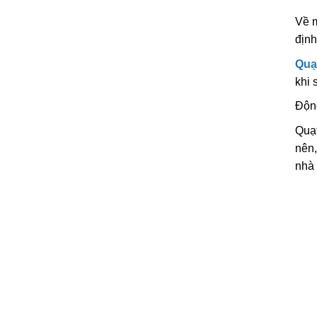
Về m
định
Quạ
khi 
Động
Quạt
nên,
nhà