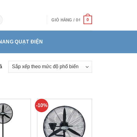
0
GIỎ HÀNG /
0
₫
NANG QUẠT ĐIỆN
ả
-10%