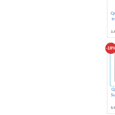
Qu
t
1.
-18
Q
S
5.