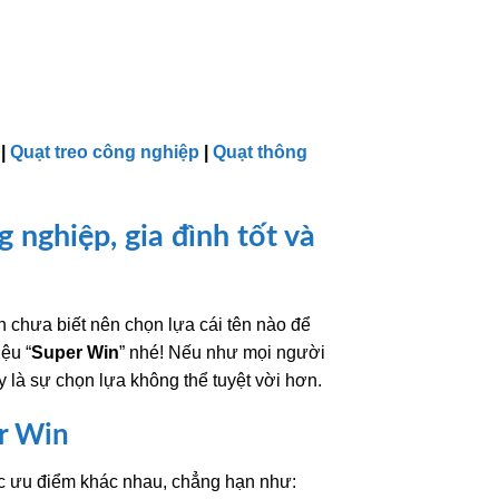
6.860.000₫.
là:
6.370.000₫.
là:
5.599.000₫.
5.200.000₫.
|
Quạt treo công nghiệp
|
Quạt thông
 nghiệp, gia đình tốt và
chưa biết nên chọn lựa cái tên nào để
ệu “
Super Win
”
nhé! Nếu như mọi người
 là sự chọn lựa không thể tuyệt vời hơn.
r Win
các ưu điểm khác nhau, chẳng hạn như: