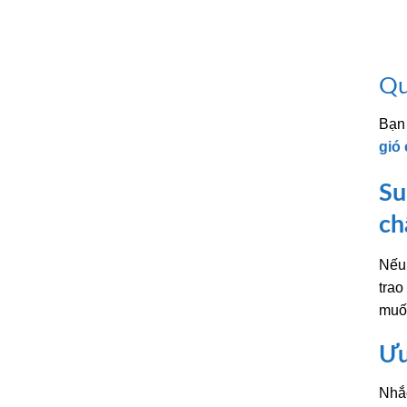
Qu
Bạn
gió
Su
ch
Nếu 
trao
muốn
Ưu
Nhắc