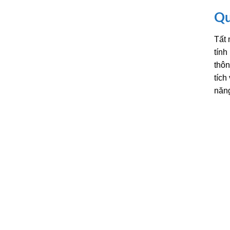
Qu
Tất 
tính
thôn
tích
năng