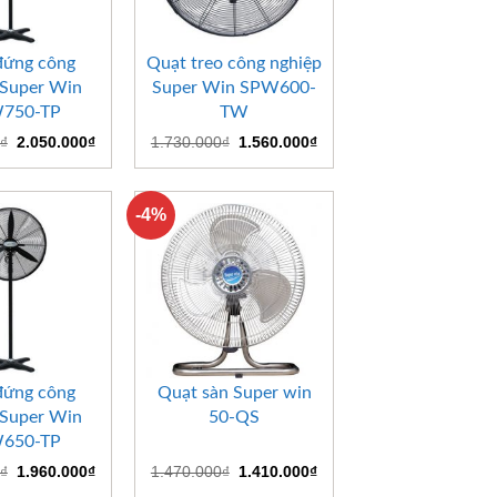
+
đứng công
Quạt treo công nghiệp
 Super Win
Super Win SPW600-
750-TP
TW
Giá
Giá
Giá
Giá
₫
2.050.000
₫
1.730.000
₫
1.560.000
₫
gốc
hiện
gốc
hiện
là:
tại
là:
tại
2.290.000₫.
là:
1.730.000₫.
là:
2.050.000₫.
1.560.000₫.
-4%
+
đứng công
Quạt sàn Super win
 Super Win
50-QS
650-TP
Giá
Giá
Giá
Giá
₫
1.960.000
₫
1.470.000
₫
1.410.000
₫
gốc
hiện
gốc
hiện