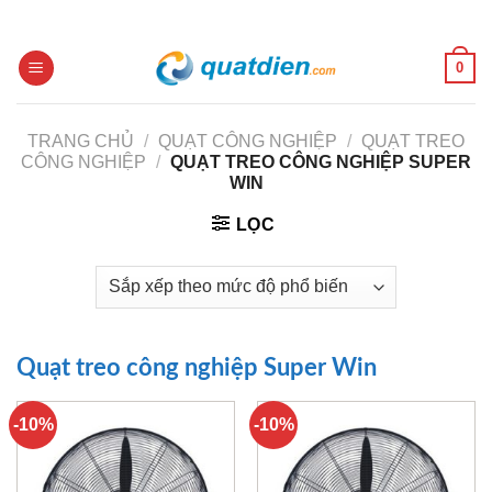
Skip
to
content
0
TRANG CHỦ
/
QUẠT CÔNG NGHIỆP
/
QUẠT TREO
CÔNG NGHIỆP
/
QUẠT TREO CÔNG NGHIỆP SUPER
WIN
LỌC
Quạt treo công nghiệp Super Win
-10%
-10%