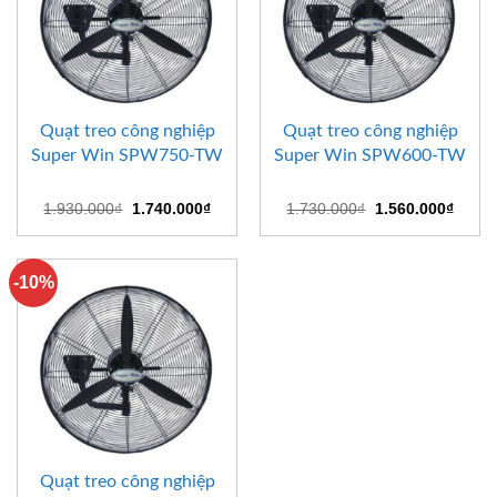
Quạt treo công nghiệp
Quạt treo công nghiệp
Super Win SPW750-TW
Super Win SPW600-TW
Giá
Giá
Giá
Giá
1.930.000
₫
1.740.000
₫
1.730.000
₫
1.560.000
₫
gốc
hiện
gốc
hiện
là:
tại
là:
tại
1.930.000₫.
là:
1.730.000₫.
là:
1.740.000₫.
1.560
-10%
Quạt treo công nghiệp