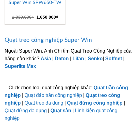
Super Win SPW650-TW
Giá
Giá
1.830.000
₫
1.650.000
₫
gốc
hiện
là:
tại
1.830.000₫.
là:
1.650.000₫.
Quạt treo công nghiệp Super Win
Ngoài Super Win, Anh Chị tìm Quạt Treo Công Nghiệp của
hãng nào khác?
Asia
|
Deton
|
Lifan
|
Senko
|
Soffnet
|
Superlite Max
– Click chọn loại quạt công nghiệp khác:
Quạt trần công
nghiệp
|
Quạt đảo trần công nghiệp
|
Quạt treo công
nghiệp
|
Quạt treo đa dụng
|
Quạt đứng công nghiệp
|
Quạt đứng đa dụng
|
Quạt sàn
|
Linh kiện quạt công
nghiệp