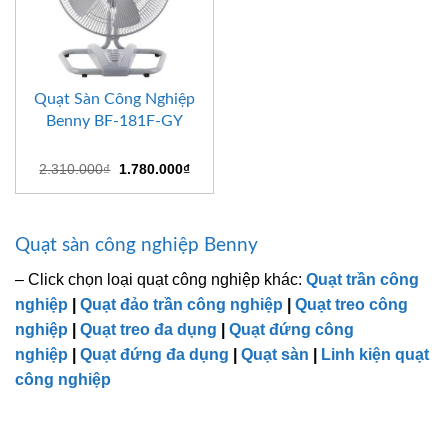
Quạt Sàn Công Nghiệp
Benny BF-181F-GY
Giá
Giá
2.310.000
₫
1.780.000
₫
gốc
hiện
là:
tại
2.310.000₫.
là:
1.780.000₫.
Quạt sàn công nghiệp Benny
– Click chọn loại quạt công nghiệp khác:
Quạt trần công
nghiệp
|
Quạt đảo trần công nghiệp
|
Quạt treo công
nghiệp
|
Quạt treo đa dụng
|
Quạt đứng công
nghiệp
|
Quạt đứng đa dụng
|
Quạt sàn
|
Linh kiện quạt
công nghiệp