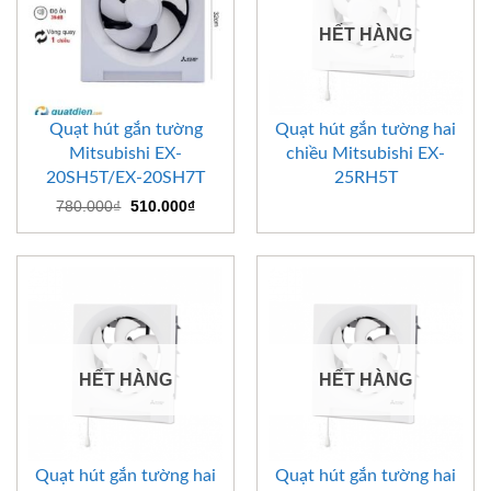
HẾT HÀNG
Quạt hút gắn tường
Quạt hút gắn tường hai
Mitsubishi EX-
chiều Mitsubishi EX-
20SH5T/EX-20SH7T
25RH5T
Giá
Giá
780.000
₫
510.000
₫
gốc
hiện
là:
tại
780.000₫.
là:
510.000₫.
HẾT HÀNG
HẾT HÀNG
Quạt hút gắn tường hai
Quạt hút gắn tường hai