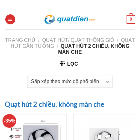
Skip
to
content
0
TRANG CHỦ
/
QUẠT HÚT/ QUẠT THÔNG GIÓ
/
QUẠT
HÚT GẮN TƯỜNG
/
QUẠT HÚT 2 CHIỀU, KHÔNG
MÀN CHE
LỌC
Quạt hút 2 chiều, không màn che
-35%