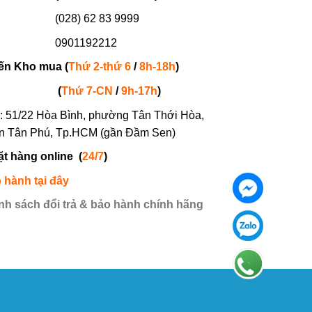
(028) 62 83 9999
901192212
ến Kho mua (
Thứ 2-thứ 6
/
8h-18h
)
(
Thứ 7-
CN
/
9h-17h
)
: 51/22 Hòa Bình, phường Tân Thới Hòa,
n Tân Phú, Tp.HCM (gần Đầm Sen)
ặt hàng online
(
24/7
)
 hành tại đây
nh sách đổi trả & bảo hành chính hãng