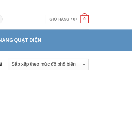
0
GIỎ HÀNG /
0
₫
NANG QUẠT ĐIỆN
t