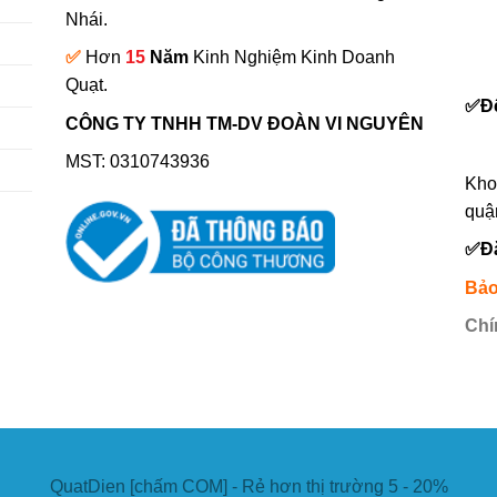
Nhái.
✅
Hơn
15
Năm
Kinh Nghiệm Kinh Doanh
0
Quạt.
✅
Đ
CÔNG TY TNHH TM-DV ĐOÀN VI NGUYÊN
MST: 0310743936
Kho
quậ
✅
Đ
Bảo
Chí
QuatDien [chấm COM] - Rẻ hơn thị trường 5 - 20%