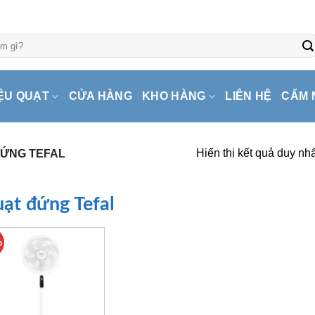
ỆU QUẠT
CỬA HÀNG
KHO HÀNG
LIÊN HỆ
CẨM 
Hiển thị kết quả duy nhấ
ỨNG TEFAL
ạt đứng Tefal
%