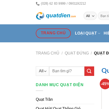
Skip
(028) 62 83 9999 / 0901192212
to
Tìm
content
kiếm:
TRANG CHỦ
LOẠI QUẠT
HI
TRANG CHỦ
/
QUẠT ĐỨNG
/
QUẠT Đ
Tìm
Qu
kiếm:
-45
DANH MỤC QUẠT ĐIỆN
Quạt Trần
Quạt Hút/ Quạt Thông Gió