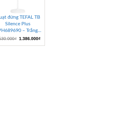
+
uạt đứng TEFAL TB
Silence Plus
VH689690 – Trắng
Cánh Trắng
Giá
Giá
530.000
₫
1.386.000
₫
gốc
hiện
là:
tại
2.530.000₫.
là:
1.386.000₫.