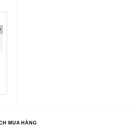
HẾT HÀNG
HẾT HÀNG
+
+
Hunter Seville II
Fanimation FP410AB
24038
CH MUA HÀNG