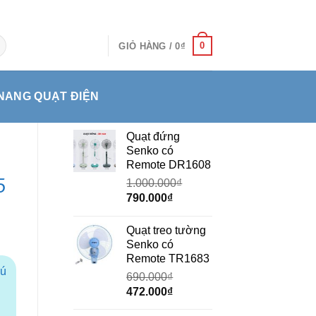
0
GIỎ HÀNG /
0
₫
NANG QUẠT ĐIỆN
Quạt đứng
Senko có
Remote DR1608
5
1.000.000
₫
Giá
Giá
790.000
₫
gốc
hiện
là:
tại
Quạt treo tường
1.000.000₫.
là:
Senko có
790.000₫.
Remote TR1683
hú
690.000
₫
Giá
Giá
472.000
₫
gốc
hiện