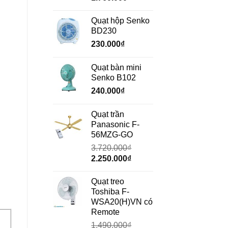
gốc
hiện
là:
tại
Quạt hộp Senko
2.350.000₫.
là:
BD230
1.760.000₫.
230.000
₫
Quạt bàn mini
Senko B102
240.000
₫
Quạt trần
Panasonic F-
56MZG-GO
3.720.000
₫
Giá
Giá
2.250.000
₫
gốc
hiện
là:
tại
Quạt treo
3.720.000₫.
là:
Toshiba F-
2.250.000₫.
WSA20(H)VN có
Remote
1.490.000
₫