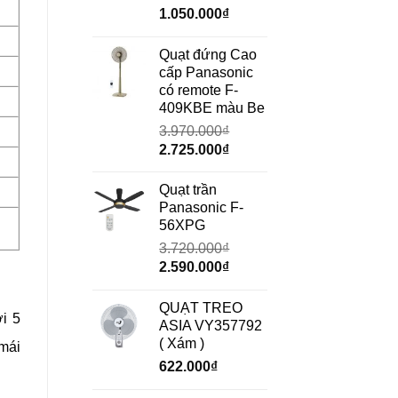
Giá
Giá
1.050.000
₫
gốc
hiện
là:
tại
Quạt đứng Cao
1.490.000₫.
là:
cấp Panasonic
1.050.000₫.
có remote F-
409KBE màu Be
3.970.000
₫
Giá
Giá
2.725.000
₫
gốc
hiện
là:
tại
Quạt trần
3.970.000₫.
là:
Panasonic F-
2.725.000₫.
56XPG
3.720.000
₫
Giá
Giá
2.590.000
₫
gốc
hiện
là:
tại
QUẠT TREO
i 5
3.720.000₫.
là:
ASIA VY357792
2.590.000₫.
( Xám )
mái
622.000
₫