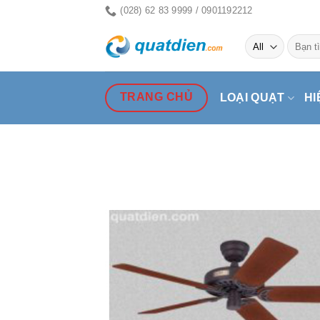
Skip
(028) 62 83 9999 / 0901192212
to
Tìm
content
kiếm:
TRANG CHỦ
LOẠI QUẠT
HI