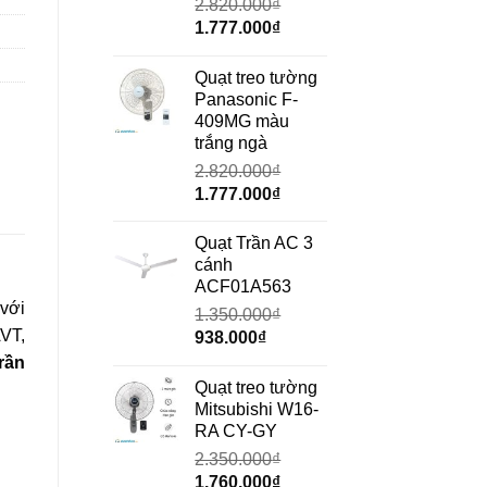
2.820.000
₫
Giá
Giá
1.777.000
₫
gốc
hiện
là:
tại
Quạt treo tường
2.820.000₫.
là:
Panasonic F-
1.777.000₫.
409MG màu
trắng ngà
2.820.000
₫
Giá
Giá
1.777.000
₫
gốc
hiện
là:
tại
Quạt Trần AC 3
2.820.000₫.
là:
cánh
1.777.000₫.
ACF01A563
với
1.350.000
₫
VT,
Giá
Giá
938.000
₫
gốc
hiện
rần
là:
tại
Quạt treo tường
1.350.000₫.
là:
Mitsubishi W16-
938.000₫.
RA CY-GY
2.350.000
₫
Giá
Giá
1.760.000
₫