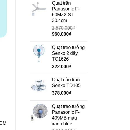
là:
tại
Quạt trần
690.000₫.
là:
Panasonic F-
472.000₫.
60MZ2-S ti
30.4cm
1.570.000
₫
Giá
Giá
960.000
₫
gốc
hiện
là:
tại
Quạt treo tường
1.570.000₫.
là:
Senko 2 dây
960.000₫.
TC1626
322.000
₫
Quạt đảo trần
Senko TD105
378.000
₫
Quạt treo tường
Panasonic F-
409MB màu
HCM
xanh blue