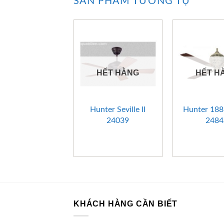
SẢN PHẨM TƯƠNG TỰ
HẾT HÀNG
HẾT H
+
+
Hunter Seville II
Hunter 188
24039
2484
KHÁCH HÀNG CẦN BIẾT