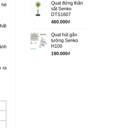
Quạt đứng thân
 hè
sắt Senko
DTS1607
460.000
₫
thất
Quạt hút gắn
tường Senko
H100
ành
190.000
₫
o ra