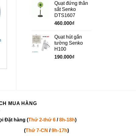
Quạt đứng thân
sắt Senko
DTS1607
460.000
₫
+
+
Quạt hút gắn
n
Quạt thông gió vuông
Quạt đứng công
tường Senko
Deton FAG 25-4T
nghiệp Deton
H100
DHF650-TP
190.000
₫
830.000
₫
CH MUA HÀNG
ọi
Đặt hàng
(
Thứ 2-thứ 6
/
8h-18h
)
(
Thứ 7-
CN
/
9h-17h
)