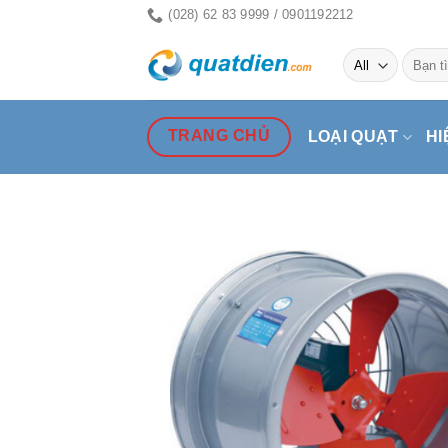
Skip
(028) 62 83 9999 / 0901192212
to
Tìm
content
kiếm:
TRANG CHỦ
LOẠI QUẠT
HI