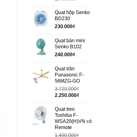
gốc
hiện
là:
tại
Quạt hộp Senko
2.350.000₫.
là:
BD230
1.760.000₫.
230.000
₫
Quạt bàn mini
Senko B102
240.000
₫
Quạt trần
Panasonic F-
56MZG-GO
3.720.000
₫
Giá
Giá
2.250.000
₫
gốc
hiện
là:
tại
Quạt treo
3.720.000₫.
là:
Toshiba F-
2.250.000₫.
WSA20(H)VN có
Remote
1.490.000
₫