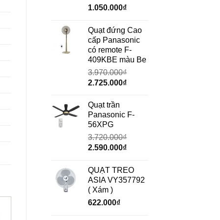
Giá
Giá
1.050.000
₫
gốc
hiện
là:
tại
Quạt đứng Cao
1.490.000₫.
là:
cấp Panasonic
1.050.000₫.
có remote F-
409KBE màu Be
3.970.000
₫
Giá
Giá
2.725.000
₫
gốc
hiện
là:
tại
Quạt trần
3.970.000₫.
là:
Panasonic F-
2.725.000₫.
56XPG
3.720.000
₫
Giá
Giá
2.590.000
₫
gốc
hiện
là:
tại
QUẠT TREO
3.720.000₫.
là:
ASIA VY357792
2.590.000₫.
( Xám )
622.000
₫