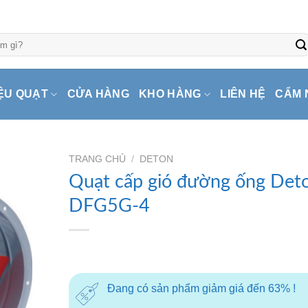
ỆU QUẠT
CỬA HÀNG
KHO HÀNG
LIÊN HỆ
CẨM 
TRANG CHỦ
/
DETON
Quạt cấp gió đường ống Det
DFG5G-4
Đang có sản phẩm giảm giá đến 63% !