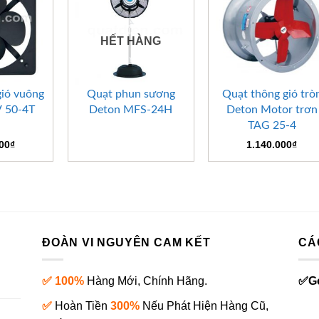
HẾT HÀNG
+
+
gió vuông
Quạt phun sương
Quạt thông gió trò
 50-4T
Deton MFS-24H
Deton Motor trơn
TAG 25-4
000
₫
1.140.000
₫
ĐOÀN VI NGUYÊN CAM KẾT
CÁ
✅ 100%
Hàng Mới, Chính Hãng.
✅
G
✅
Hoàn Tiền
300%
Nếu Phát Hiện Hàng Cũ,