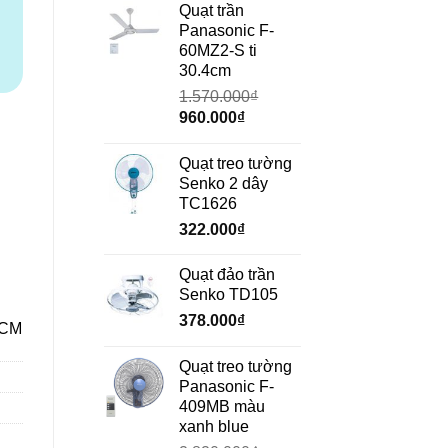
là:
tại
Quạt trần
690.000₫.
là:
Panasonic F-
472.000₫.
60MZ2-S ti
30.4cm
1.570.000
₫
Giá
Giá
960.000
₫
gốc
hiện
là:
tại
Quạt treo tường
1.570.000₫.
là:
Senko 2 dây
960.000₫.
TC1626
322.000
₫
Quạt đảo trần
Senko TD105
378.000
₫
HCM
Quạt treo tường
Panasonic F-
409MB màu
xanh blue