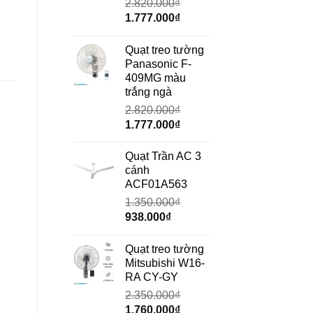
2.820.000
₫
Giá
Giá
1.777.000
₫
gốc
hiện
là:
tại
Quạt treo tường
2.820.000₫.
là:
Panasonic F-
1.777.000₫.
409MG màu
trắng ngà
2.820.000
₫
Giá
Giá
1.777.000
₫
gốc
hiện
là:
tại
Quạt Trần AC 3
2.820.000₫.
là:
cánh
1.777.000₫.
ACF01A563
1.350.000
₫
Giá
Giá
938.000
₫
gốc
hiện
là:
tại
Quạt treo tường
1.350.000₫.
là:
Mitsubishi W16-
938.000₫.
RA CY-GY
2.350.000
₫
Giá
Giá
1.760.000
₫