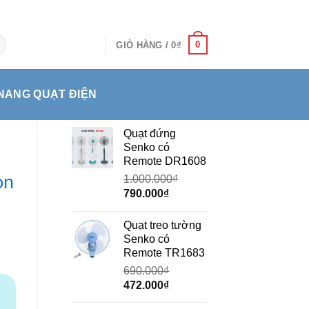
0
GIỎ HÀNG /
0
₫
NANG QUẠT ĐIỆN
Quạt đứng
Senko có
Remote DR1608
on
1.000.000
₫
Giá
Giá
790.000
₫
gốc
hiện
là:
tại
Quạt treo tường
1.000.000₫.
là:
Senko có
790.000₫.
Remote TR1683
690.000
₫
Giá
Giá
472.000
₫
gốc
hiện