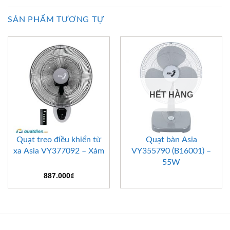
SẢN PHẨM TƯƠNG TỰ
HẾT HÀNG
Quạt treo điều khiển từ
Quạt bàn Asia
xa Asia VY377092 – Xám
VY355790 (B16001) –
55W
887.000
₫