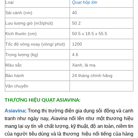
Loại
Quạt hộp lớn
Sải cánh (cm)
40
Lưu lượng gió (m3/phút)
50.2
Kích thước (cm)
50.5 x 18.5 x 55.5
Tốc độ vòng xoay (vòng/ phút)
1200
Trọng lượng (kg)
4.6
Màu sắc
Xanh, lá mạ
Bảo hành
24 tháng chính hãng
Vận chuyển
THƯƠNG HIỆU QUẠT ASIAVINA:
Asiavina
:
Trong thị trường điện gia dụng sôi động và cạnh
tranh như ngày nay,
Aiavina
nổi lên như một thương hiệu
mang lại uy tín về chất lượng, kỹ thuật, độ an toàn, niềm tin
của người tiêu dùng và là thương hiệu nổi tiếng của hàng