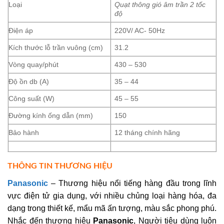
Loại
Quạt thông gió âm trần 2 tốc
độ
Điện áp
220V/ AC- 50Hz
Kích thước lỗ trần vuông (cm)
31.2
Vòng quay/phút
430 – 530
Độ ồn db (A)
35 – 44
Công suất (W)
45 – 55
Đường kính ống dẫn (mm)
150
Bảo hành
12 tháng chính hãng
THÔNG TIN THƯƠNG HIỆU
Panasonic
– Thương hiệu nổi tiếng hàng đầu trong lĩnh
vực điện tử gia dụng, với nhiều chủng loại hàng hóa, đa
dạng trong thiết kế, mẩu mã ấn tượng, màu sắc phong phú.
Nhắc đến thương hiệu
Panasonic
, Người tiêu dùng luôn