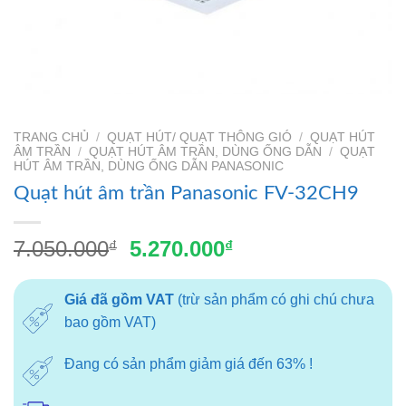
TRANG CHỦ
/
QUẠT HÚT/ QUẠT THÔNG GIÓ
/
QUẠT HÚT
ÂM TRẦN
/
QUẠT HÚT ÂM TRẦN, DÙNG ỐNG DẪN
/
QUẠT
HÚT ÂM TRẦN, DÙNG ỐNG DẪN PANASONIC
Quạt hút âm trần Panasonic FV-32CH9
Giá
Giá
7.050.000
5.270.000
₫
₫
gốc
hiện
là:
tại
Giá đã gồm VAT
(trừ sản phẩm có ghi chú chưa
7.050.000₫.
là:
bao gồm VAT)
5.270.000₫.
Đang có sản phẩm giảm giá đến 63% !