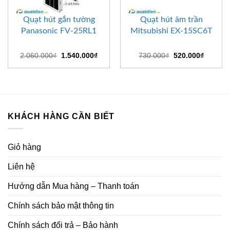
Quạt hút gắn tường
Quạt hút âm trần
Panasonic FV-25RL1
Mitsubishi EX-15SC6T
Giá
Giá
Giá
Giá
2.060.000
₫
1.540.000
₫
730.000
₫
520.000
₫
gốc
hiện
gốc
hiện
là:
tại
là:
tại
2.060.000₫.
là:
730.000₫.
là:
1.540.000₫.
520.000
KHÁCH HÀNG CẦN BIẾT
Giỏ hàng
Liên hệ
Hướng dẫn Mua hàng – Thanh toán
Chính sách bảo mật thông tin
Chính sách đổi trả – Bảo hành