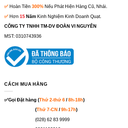
✅
Hoàn Tiền
300%
Nếu Phát Hiện Hàng Cũ, Nhái.
✅
Hơn
15
Năm
Kinh Nghiệm Kinh Doanh Quạt.
CÔNG TY TNHH TM-DV ĐOÀN VI NGUYÊN
MST: 0310743936
CÁCH MUA HÀNG
✅
Gọi
Đặt hàng
(
Thứ 2-thứ 6
/
8h-18h
)
(
Thứ 7-
CN
/
9h-17h
)
(028) 62 83 9999