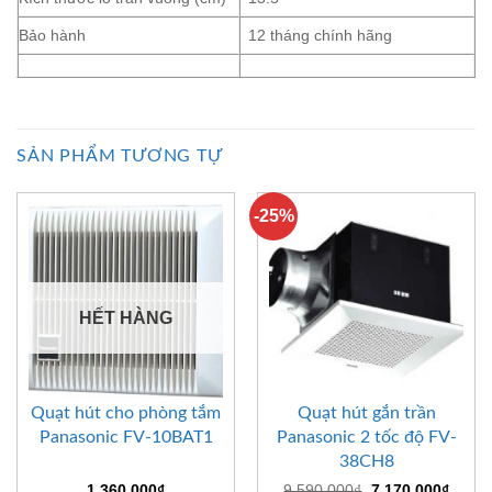
Bảo hành
12 tháng chính hãng
SẢN PHẨM TƯƠNG TỰ
-25%
HẾT HÀNG
Quạt hút cho phòng tắm
Quạt hút gắn trần
Panasonic FV-10BAT1
Panasonic 2 tốc độ FV-
38CH8
Giá
Giá
1.360.000
₫
9.590.000
₫
7.170.000
₫