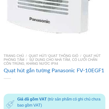
TRANG CHỦ
/
QUẠT HÚT/ QUẠT THÔNG GIÓ
/
QUẠT HÚT
PHÒNG TẮM
/
SỬ DỤNG CHO NHÀ TẮM, CÓ LƯỚI CHẮN
CÔN TRÙNG, KHÁNG NƯỚC IPX4
Quạt hút gắn tường Panasonic FV-10EGF1
Giá đã gồm VAT
(trừ sản phẩm có ghi chú chưa
bao gồm VAT)