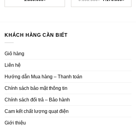
gốc
hiện
là:
tại
9.590.000₫.
là:
7.170
KHÁCH HÀNG CẦN BIẾT
Giỏ hàng
Liên hệ
Hướng dẫn Mua hàng – Thanh toán
Chính sách bảo mật thông tin
Chính sách đổi trả – Bảo hành
Cam kết chất lượng quạt điện
Giới thiệu