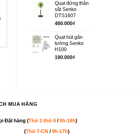
Quạt đứng thân
sắt Senko
+
+
DTS1607
n
Quạt treo tường công
Quạt đứng công
460.000
₫
nghiệp Deton
nghiệp Deton
DHW600-TW
DHF600-TP
Quạt hút gắn
tường Senko
H100
190.000
₫
CH MUA HÀNG
ọi
Đặt hàng
(
Thứ 2-thứ 6
/
8h-18h
)
(
Thứ 7-
CN
/
9h-17h
)