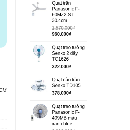
là:
tại
Quạt trần
690.000₫.
là:
Panasonic F-
472.000₫.
60MZ2-S ti
30.4cm
1.570.000
₫
Giá
Giá
960.000
₫
gốc
hiện
là:
tại
Quạt treo tường
1.570.000₫.
là:
Senko 2 dây
960.000₫.
TC1626
322.000
₫
Quạt đảo trần
Senko TD105
HCM
378.000
₫
Quạt treo tường
Panasonic F-
409MB màu
xanh blue