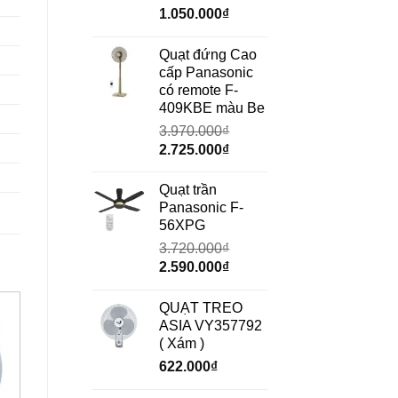
Giá
Giá
1.050.000
₫
gốc
hiện
là:
tại
Quạt đứng Cao
1.490.000₫.
là:
cấp Panasonic
1.050.000₫.
có remote F-
409KBE màu Be
3.970.000
₫
Giá
Giá
2.725.000
₫
gốc
hiện
là:
tại
Quạt trần
3.970.000₫.
là:
Panasonic F-
2.725.000₫.
56XPG
3.720.000
₫
Giá
Giá
2.590.000
₫
gốc
hiện
là:
tại
QUẠT TREO
3.720.000₫.
là:
ASIA VY357792
2.590.000₫.
( Xám )
622.000
₫