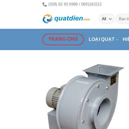
Skip
(028) 62 83 9999 / 0901192212
to
Tìm
content
kiếm:
TRANG CHỦ
LOẠI QUẠT
HI