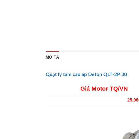
MÔ TẢ
Quạt ly tâm cao áp
Deton
QLT-2P 30
Giá Motor TQ/VN
25,980,0