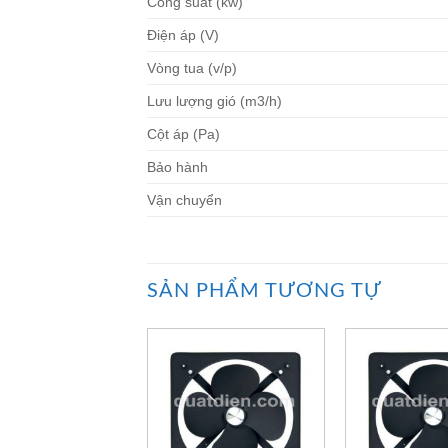
Công suất (kw)
Điện áp (V)
Vòng tua (v/p)
Lưu lượng gió (m3/h)
Cột áp (Pa)
Bảo hành
Vận chuyển
SẢN PHẨM TƯƠNG TỰ