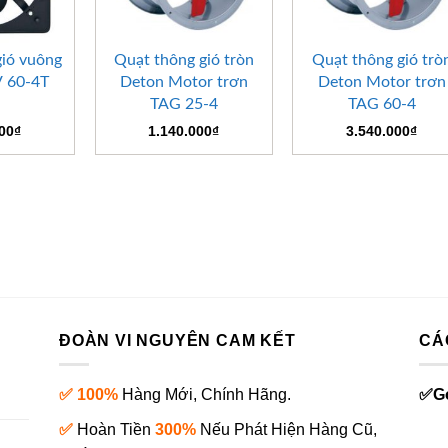
+
+
gió vuông
Quạt thông gió tròn
Quạt thông gió trò
 60-4T
Deton Motor trơn
Deton Motor trơn
TAG 25-4
TAG 60-4
000
₫
1.140.000
₫
3.540.000
₫
ĐOÀN VI NGUYÊN CAM KẾT
CÁ
✅ 100%
Hàng Mới, Chính Hãng.
✅
G
✅
Hoàn Tiền
300%
Nếu Phát Hiện Hàng Cũ,