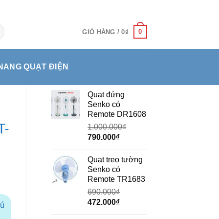
0
GIỎ HÀNG /
0
₫
NANG QUẠT ĐIỆN
Quạt đứng
Senko có
Remote DR1608
T-
1.000.000
₫
Giá
Giá
790.000
₫
gốc
hiện
là:
tại
Quạt treo tường
1.000.000₫.
là:
Senko có
790.000₫.
Remote TR1683
690.000
₫
Giá
Giá
472.000
₫
hú
gốc
hiện