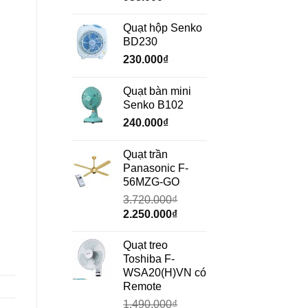
gốc
hiện
là:
tại
Quạt hộp Senko
1.350.000₫.
là:
BD230
938.000₫.
230.000
₫
Quạt bàn mini
Senko B102
240.000
₫
Quạt trần
Panasonic F-
56MZG-GO
3.720.000
₫
Giá
Giá
2.250.000
₫
gốc
hiện
là:
tại
Quạt treo
3.720.000₫.
là:
Toshiba F-
2.250.000₫.
WSA20(H)VN có
Remote
1.490.000
₫