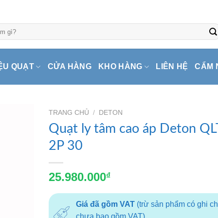
ỆU QUẠT
CỬA HÀNG
KHO HÀNG
LIÊN HỆ
CẨM 
TRANG CHỦ
/
DETON
Quạt ly tâm cao áp Deton QL
2P 30
25.980.000
₫
Giá đã gồm VAT
(trừ sản phẩm có ghi c
chưa bao gồm VAT)