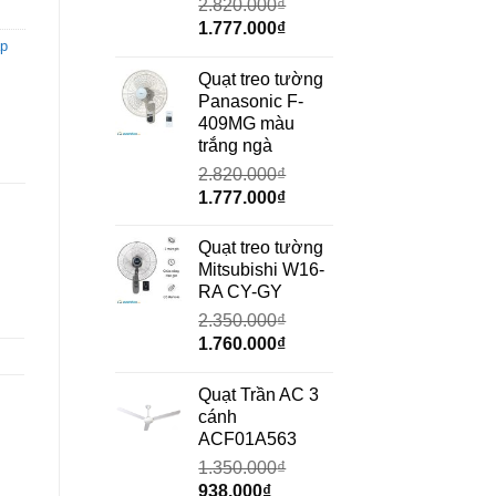
2.820.000
₫
Giá
Giá
1.777.000
₫
áp
gốc
hiện
là:
tại
Quạt treo tường
2.820.000₫.
là:
Panasonic F-
1.777.000₫.
409MG màu
trắng ngà
2.820.000
₫
Giá
Giá
1.777.000
₫
gốc
hiện
là:
tại
Quạt treo tường
2.820.000₫.
là:
Mitsubishi W16-
1.777.000₫.
RA CY-GY
2.350.000
₫
Giá
Giá
1.760.000
₫
gốc
hiện
là:
tại
Quạt Trần AC 3
2.350.000₫.
là:
cánh
1.760.000₫.
ACF01A563
1.350.000
₫
Giá
Giá
938.000
₫