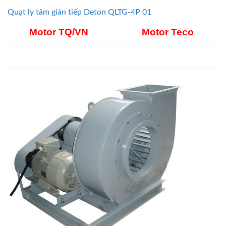
Quạt ly tâm gián tiếp
Deton
QLTG-4P 01
Motor TQ/VN
Motor Teco