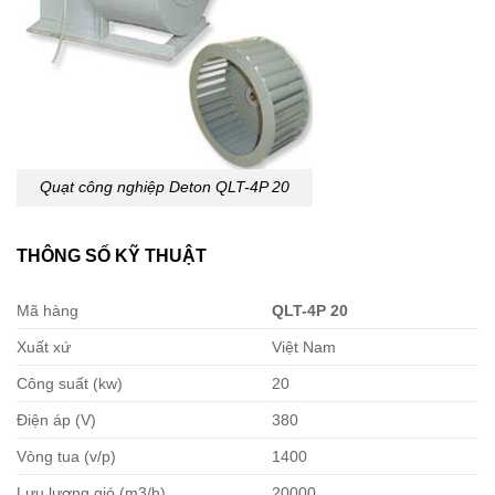
Quạt công nghiệp Deton QLT-4P 20
THÔNG SỐ KỸ THUẬT
Mã hàng
QLT-4P 20
Xuất xứ
Việt Nam
Công suất (kw)
20
Điện áp (V)
380
Vòng tua (v/p)
1400
Lưu lượng gió (m3/h)
20000