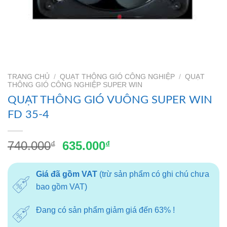
TRANG CHỦ
/
QUẠT THÔNG GIÓ CÔNG NGHIỆP
/
QUẠT
THÔNG GIÓ CÔNG NGHIỆP SUPER WIN
QUẠT THÔNG GIÓ VUÔNG SUPER WIN
FD 35-4
Giá
Giá
740.000
635.000
₫
₫
gốc
hiện
là:
tại
Giá đã gồm VAT
(trừ sản phẩm có ghi chú chưa
740.000₫.
là:
bao gồm VAT)
635.000₫.
Đang có sản phẩm giảm giá đến 63% !