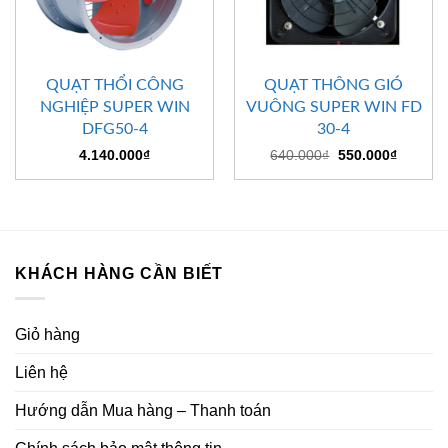
QUẠT THỔI CÔNG
QUẠT THÔNG GIÓ
NGHIỆP SUPER WIN
VUÔNG SUPER WIN FD
DFG50-4
30-4
Giá
Giá
4.140.000
₫
640.000
₫
550.000
₫
gốc
hiện
là:
tại
640.000₫.
là:
550.000
KHÁCH HÀNG CẦN BIẾT
Giỏ hàng
Liên hệ
Hướng dẫn Mua hàng – Thanh toán